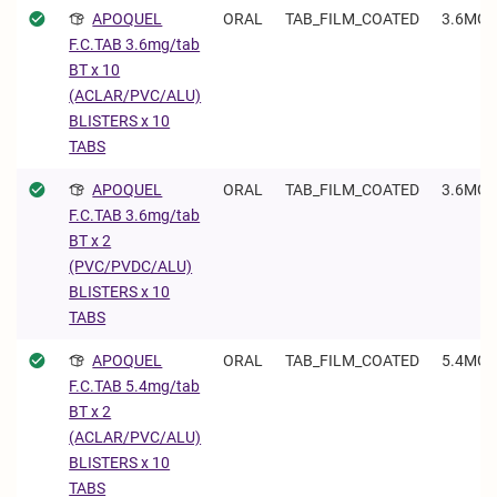
APOQUEL
ORAL
TAB_FILM_COATED
3.6MG/
F.C.TAB 3.6mg/tab
BT x 10
(ACLAR/PVC/ALU)
BLISTERS x 10
TABS
APOQUEL
ORAL
TAB_FILM_COATED
3.6MG/
F.C.TAB 3.6mg/tab
BT x 2
(PVC/PVDC/ALU)
BLISTERS x 10
TABS
APOQUEL
ORAL
TAB_FILM_COATED
5.4MG/
F.C.TAB 5.4mg/tab
BT x 2
(ACLAR/PVC/ALU)
BLISTERS x 10
TABS