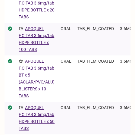
F.C.TAB 3.6mg/tab
HDPE BOTTLE x 20
TABS
APOQUEL
ORAL
TAB_FILM_COATED
3.6MG/
F.C.TAB 3.6mg/tab
HDPE BOTTLE x
100 TABS
APOQUEL
ORAL
TAB_FILM_COATED
3.6MG/
F.C.TAB 3.6mg/tab
BT x 5
(ACLAR/PVC/ALU)
BLISTERS x 10
TABS
APOQUEL
ORAL
TAB_FILM_COATED
3.6MG/
F.C.TAB 3.6mg/tab
HDPE BOTTLE x 50
TABS