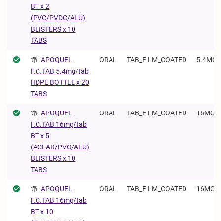
BT x 2
(PVC/PVDC/ALU)
BLISTERS x 10
TABS
APOQUEL
ORAL
TAB_FILM_COATED
5.4MG/
F.C.TAB 5.4mg/tab
HDPE BOTTLE x 20
TABS
APOQUEL
ORAL
TAB_FILM_COATED
16MG/
F.C.TAB 16mg/tab
BT x 5
(ACLAR/PVC/ALU)
BLISTERS x 10
TABS
APOQUEL
ORAL
TAB_FILM_COATED
16MG/
F.C.TAB 16mg/tab
BT x 10