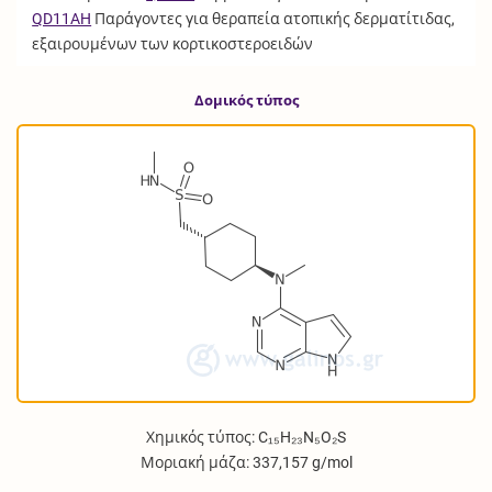
QD11AH
Παράγοντες για θεραπεία ατοπικής δερματίτιδας,
εξαιρουμένων των κορτικοστεροειδών
Δομικός τύπος
Χημικός τύπος: C₁₅H₂₃N₅O₂S
Μοριακή μάζα: 337,157 g/mol