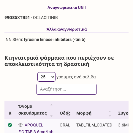
Αναγνωριστικό UNII
99GS5XTB51
- OCLACITINIB
Άλλα αναγνωριστικά
INN Stem:
tyrosine kinase inhibitors (-tinib)
Κτηνιατρικά φάρμακα που περιέχουν σε
αποκλειστικότητα τη δραστική
γραμμές ανά σελίδα
Όνομα
Κ
σκευάσματος
Οδός
Μορφή
Συγκέ
APOQUEL
ORAL
TAB_FILM_COATED
3.6MG/
F.C.TAB 3.6mg/tab