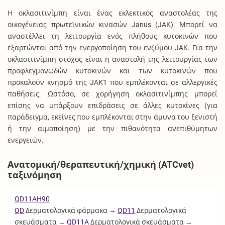
Η οκλασιτινίμπη είναι ένας εκλεκτικός αναστολέας της
οικογένειας πρωτεϊνικών κινασών Janus (JAK). Μπορεί να
αναστέλλει τη λειτουργία ενός πλήθους κυτοκινών που
εξαρτώνται από την ενεργοποίηση του ενζύμου JAK. Για την
οκλασιτινίμπη στόχος είναι η αναστολή της λειτουργίας των
προφλεγμονωδών κυτοκινών και των κυτοκινών που
προκαλούν κνησμό της JAK1 που εμπλέκονται σε αλλεργικές
παθήσεις. Ωστόσο, σε χορήγηση οκλασιτινίμπης μπορεί
επίσης να υπάρξουν επιδράσεις σε άλλες κυτοκίνες (για
παράδειγμα, εκείνες που εμπλέκονται στην άμυνα του ξενιστή
ή την αιμοποίηση) με την πιθανότητα ανεπιθύμητων
ενεργειών.
Ανατομική/θεραπευτική/χημική (ATCvet)
ταξινόμηση
QD11AH90
QD
Δερματολογικά φάρμακα →
QD11
Δερματολογικά
σκευάσματα →
QD11A
Δερματολογικά σκευάσματα →