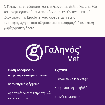
© Το έργο καταχώρησης και επεξεργασίας δεδομένων, καθώς
και το εμπορικό σήμα «Γαληνός» αποτελούν πνευματική
ιδιοκτησία της Ergobyte. Απαγορεύεται η χρήση ή
αναπαραγωγή σε οποιοδήποτε μέσο, εφαρμογή ή συσκευή
χωρίς γραπτή άδεια.
®
Vet
Βάση δεδομένων
Σχετικά
κτηνιατρικών φαρμάκων
Τι είναι το GalinosVet.gr;
Κτηνιατρικά φάρμακα
Διαφημιστική προβολή
Δραστικές ουσίες κτηνιατρικών
Συχνές ερωτήσεις
σκευασμάτων