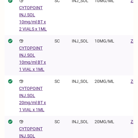
SC
INJ_SOL
10MG/ML
Zoe
CYTOPOINT
INJ.SOL
10mg/ml BT x
2 VIALS x 1ML
SC
INJ_SOL
10MG/ML
Zoe
CYTOPOINT
INJ.SOL
10mg/ml BT x
1 VIAL x 1ML
SC
INJ_SOL
20MG/ML
Zoe
CYTOPOINT
INJ.SOL
20mg/ml BT x
1 VIAL x 1ML
SC
INJ_SOL
20MG/ML
Zoe
CYTOPOINT
INJ.SOL