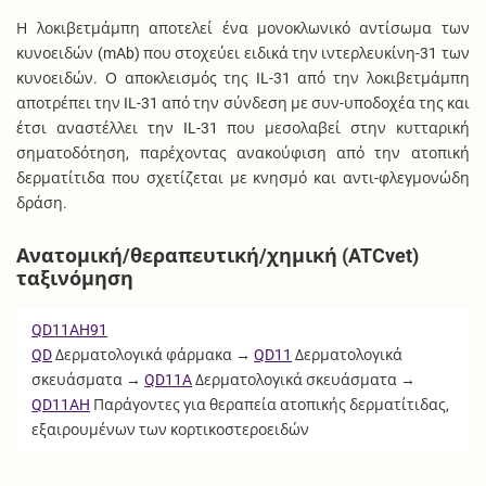
Η λοκιβετμάμπη αποτελεί ένα μονοκλωνικό αντίσωμα των
κυνοειδών (mAb) που στοχεύει ειδικά την ιντερλευκίνη-31 των
κυνοειδών. Ο αποκλεισμός της IL-31 από την λοκιβετμάμπη
αποτρέπει την IL-31 από την σύνδεση με συν-υποδοχέα της και
έτσι αναστέλλει την IL-31 που μεσολαβεί στην κυτταρική
σηματοδότηση, παρέχοντας ανακούφιση από την ατοπική
δερματίτιδα που σχετίζεται με κνησμό και αντι-φλεγμονώδη
δράση.
Ανατομική/θεραπευτική/χημική (ATCvet)
ταξινόμηση
QD11AH91
QD
Δερματολογικά φάρμακα →
QD11
Δερματολογικά
σκευάσματα →
QD11A
Δερματολογικά σκευάσματα →
QD11AH
Παράγοντες για θεραπεία ατοπικής δερματίτιδας,
εξαιρουμένων των κορτικοστεροειδών