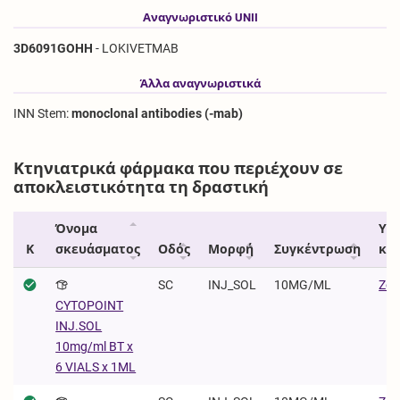
Αναγνωριστικό UNII
3D6091GOHH
- LOKIVETMAB
Άλλα αναγνωριστικά
INN Stem:
monoclonal antibodies (-mab)
Κτηνιατρικά φάρμακα που περιέχουν σε
αποκλειστικότητα τη δραστική
Όνομα
Υπ
Κ
σκευάσματος
Οδός
Μορφή
Συγκέντρωση
κυ
SC
INJ_SOL
10MG/ML
Zoe
CYTOPOINT
INJ.SOL
10mg/ml BT x
6 VIALS x 1ML