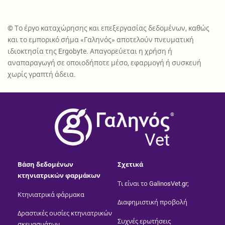
© Το έργο καταχώρησης και επεξεργασίας δεδομένων, καθώς
και το εμπορικό σήμα «Γαληνός» αποτελούν πνευματική
ιδιοκτησία της Ergobyte. Απαγορεύεται η χρήση ή
αναπαραγωγή σε οποιοδήποτε μέσο, εφαρμογή ή συσκευή
χωρίς γραπτή άδεια.
®
Vet
Βάση δεδομένων
Σχετικά
κτηνιατρικών φαρμάκων
Τι είναι το GalinosVet.gr;
Κτηνιατρικά φάρμακα
Διαφημιστική προβολή
Δραστικές ουσίες κτηνιατρικών
Συχνές ερωτήσεις
σκευασμάτων