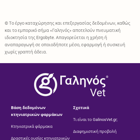
© Το έργο καταχώρησης και επεξεργασίας δεδομένων, καθώς
και το εμπορικό σήμα «Γαληνός» αποτελούν πνευματική
ιδιοκτησία της Ergobyte. Απαγορεύεται η χρήση ή
αναπαραγωγή σε οποιοδήποτε μέσο, εφαρμογή ή συσκευή
χωρίς γραπτή άδεια.
®
Vet
Βάση δεδομένων
Σχετικά
κτηνιατρικών φαρμάκων
Τι είναι το GalinosVet.gr;
Κτηνιατρικά φάρμακα
Διαφημιστική προβολή
Δραστικές ουσίες κτηνιατρικών