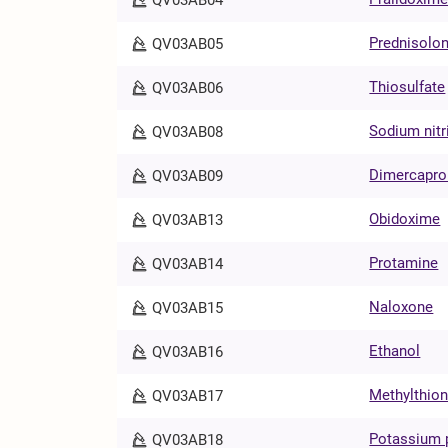
Prednisolo
QV03AB05
Thiosulfate
QV03AB06
Sodium nitr
QV03AB08
Dimercapro
QV03AB09
Obidoxime
QV03AB13
Protamine
QV03AB14
Naloxone
QV03AB15
Ethanol
QV03AB16
Methylthion
QV03AB17
Potassium 
QV03AB18