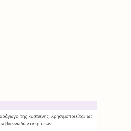
-παράγωγο της κυστεΐνης. Χρησιμοποιείται ως
των βλεννωδών εκκρίσεων.