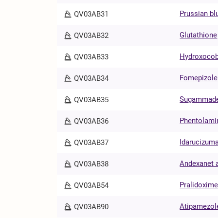
Prussian bl
QV03AB31
Glutathione
QV03AB32
Hydroxoco
QV03AB33
Fomepizole
QV03AB34
Sugammad
QV03AB35
Phentolami
QV03AB36
Idarucizum
QV03AB37
Andexanet a
QV03AB38
Pralidoxime
QV03AB54
Atipamezol
QV03AB90