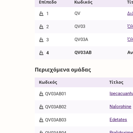
Επίπεδο
Κωδικός
Τί
QV
Δι
1
QV03
Όλ
2
QV03A
Όλ
3
QV03AB
Αν
4
Περιεχόμενα ομάδας
Κωδικός
Τίτλος
Ipecacuanh
QV03AB01
Nalorphine
QV03AB02
Edetates
QV03AB03
Pralidoxim
QV03AB04