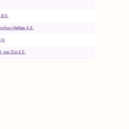
Β.Ε.
ογλου Hellas Α.Ε.
.V.
. και Σία Ε.Ε.