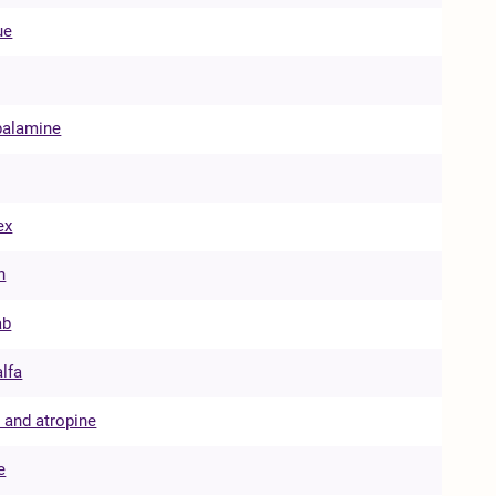
ue
balamine
ex
n
ab
lfa
 and atropine
e