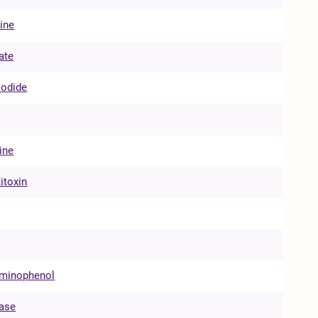
ine
ate
iodide
ine
titoxin
aminophenol
rase