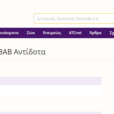
ευάσματα
Ζώα
Εταιρείες
ATCvet
Άρθρα
Σ
3AB Αντίδοτα