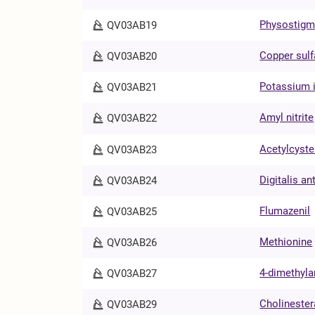
Physostigm
QV03AB19
Copper sulf
QV03AB20
Potassium 
QV03AB21
Amyl nitrite
QV03AB22
Acetylcyste
QV03AB23
Digitalis an
QV03AB24
Flumazenil
QV03AB25
Methionine
QV03AB26
4-dimethyl
QV03AB27
Cholineste
QV03AB29