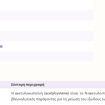
ne
Σύντομη περιγραφή
Η ακετυλοκυστεΐνη (acetylcysteine) είναι το Ν-ακετυλο
βλεννολυτικός παράγοντας για τη μείωση του ιξώδους 