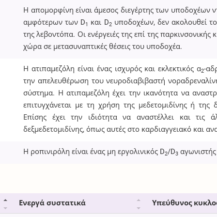
Η απομορφίνη είναι άμεσος διεγέρτης των υποδοχέων ντο
αμφότερων των D
και D
υποδοχέων, δεν ακολουθεί το
1
2
της λεβοντόπα. Οι ενέργειές της επί της παρκινσονικής
χώρα σε μετασυναπτικές θέσεις του υποδοχέα.
Η ατιπαμεζόλη είναι ένας ισχυρός και εκλεκτικός α
-αδ
2
την απελευθέρωση του νευροδιαβιβαστή νοραδρεναλίνη
σύστημα. Η ατιπαμεζόλη έχει την ικανότητα να αναστ
επιτυγχάνεται με τη χρήση της μεδετομιδίνης ή της 
Επίσης έχει την ιδιότητα να αναστέλλει και τις ά
δεξμεδετομιδίνης, όπως αυτές στο καρδιαγγειακό και α
Η ροπινιρόλη είναι ένας μη εργολινικός D
/D
αγωνιστής 
2
3
Ενεργά συστατικά
Υπεύθυνος κυκλο