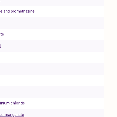
ne and promethazine
ite
l
inium chloride
permanganate