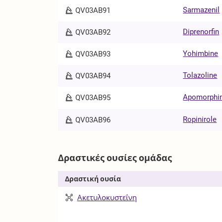
Sarmazenil
QV03AB91
Diprenorfin
QV03AB92
Yohimbine
QV03AB93
Tolazoline
QV03AB94
Apomorphi
QV03AB95
Ropinirole
QV03AB96
Δραστικές ουσίες ομάδας
Δραστική ουσία
Ακετυλοκυστεΐνη