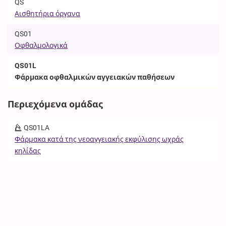
QS
Αισθητήρια όργανα
QS01
Οφθαλμολογικά
QS01L
Φάρμακα οφθαλμικών αγγειακών παθήσεων
Περιεχόμενα ομάδας
QS01LA
Φάρμακα κατά της νεοαγγειακής εκφύλισης ωχράς
κηλίδας