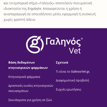
και το εμπορικό σήμα «Γαληνός» αποτελούν πνευματική
ιδιοκτησία της Ergobyte. Απαγορεύεται η χρήση ή
αναπαραγωγή σε οποιοδήποτε μέσο, εφαρμογή ή συσκευή
χωρίς γραπτή άδεια.
®
Vet
Βάση δεδομένων
Σχετικά
κτηνιατρικών φαρμάκων
Τι είναι το GalinosVet.gr;
Κτηνιατρικά φάρμακα
Διαφημιστική προβολή
Δραστικές ουσίες κτηνιατρικών
Συχνές ερωτήσεις
σκευασμάτων
Σκευάσματα για χρήση σε ζώα