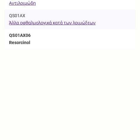
Αντιλοιμώδη
QS01AX
Άλλα οφθαλμολογικά κατά των λοιμώξεων
QS01AX06
Resorcinol