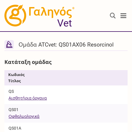
®
Vet
Ομάδα ATCvet: QS01AX06 Resorcinol
Κατάταξη ομάδας
Κωδικός
Τίτλος
QS
Αισθητήρια όργανα
QS01
Οφθαλμολογικά
QS01A