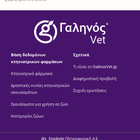
®
Vet
Βάση δεδομένων
Σχετικά
κτηνιατρικών φαρμάκων
Τι είναι το GalinosVet.gr;
Κτηνιατρικά φάρμακα
Διαφημιστική προβολή
Δραστικές ουσίες κτηνιατρικών
Συχνές ερωτήσεις
σκευασμάτων
Σκευάσματα για χρήση σε ζώα
Κατηγορίες ζώων
Ergobyte Πληροφορική Α.Ε.