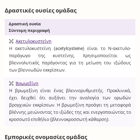
Δραστικές ουσίες ομάδας
Δραστική ουσία
Σύντομη περιγραφή
Ακετυλοκυστεΐνη
Η ακετυλοκυστεΐνη (acetylcysteine) είναι το Ν-ακετυλο-
παράγωγο της κυστεΐνης. Χρησιμοποιείται ως
βλεννολυτικός παράγοντας για τη μείωση του ιξώδους
των βλεννωδών εκκρίσεων.
Βρωμεξίνη
Η βρωμεξίνη είναι ένας βλεννορυθμιστής. Προκλινικά,
έχει δειχθεί ότι αυξάνει την αναλογία των ορωδών
βρογχικών εκκρίσεων. Η βρωμεξίνη προάγει τη μεταφορά
βλέννης μειώνοντας το ιξώδες της και ενεργοποιώντας το
κροσσωτό επιθήλιο (βλεννοκροσσωτή κάθαρση).
Εμπορικές ονομασίες ομάδας