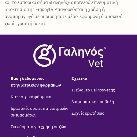
και το εμπορικό σήμα «Γαληνός» αποτελούν πνευματική
ιδιοκτησία της Ergobyte. Απαγορεύεται η χρήση ή
αναπαραγωγή σε οποιοδήποτε μέσο, εφαρμογή ή συσκευή
χωρίς γραπτή άδεια.
®
Vet
Βάση δεδομένων
Σχετικά
κτηνιατρικών φαρμάκων
Τι είναι το GalinosVet.gr;
Κτηνιατρικά φάρμακα
Διαφημιστική προβολή
Δραστικές ουσίες κτηνιατρικών
Συχνές ερωτήσεις
σκευασμάτων
Σκευάσματα για χρήση σε ζώα