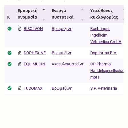
Εμπορική
Ενεργά
Υπεύθυνος
Κ
ονομασία
συστατικά
κυκλοφορίας
BISOLVON
Βρωμεξίνη
Boehringer
Ingelheim
Vetmedica GmbH
DOPHEXINE
Βρωμεξίνη
Dopharma B.V.
EQUIMUCIN
Ακετυλοκυστεΐνη
CP-Pharma
Handelsgesellschaft
mbH
TUDOMAX
Βρωμεξίνη
S.P. Veterinaria