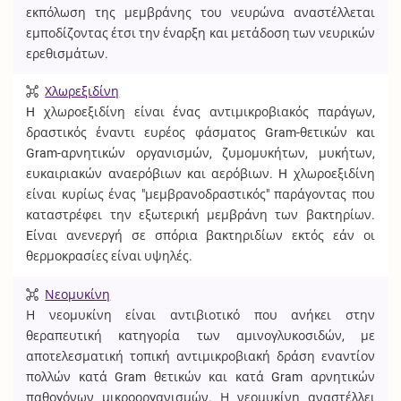
εκπόλωση της μεμβράνης του νευρώνα αναστέλλεται
εμποδίζοντας έτσι την έναρξη και μετάδοση των νευρικών
ερεθισμάτων.
Χλωρεξιδίνη
H χλωροεξιδίνη είναι ένας αντιμικροβιακός παράγων,
δραστικός έναντι ευρέος φάσματος Gram-θετικών και
Gram-αρνητικών οργανισμών, ζυμομυκήτων, μυκήτων,
ευκαιριακών αναερόβιων και αερόβιων. H χλωροεξιδίνη
είναι κυρίως ένας "μεμβρανοδραστικός" παράγοντας που
καταστρέφει την εξωτερική μεμβράνη των βακτηρίων.
Eίναι ανενεργή σε σπόρια βακτηριδίων εκτός εάν οι
θερμοκρασίες είναι υψηλές.
Νεομυκίνη
Η νεομυκίνη είναι αντιβιοτικό που ανήκει στην
θεραπευτική κατηγορία των αμινογλυκοσιδών, με
αποτελεσματική τοπική αντιμικροβιακή δράση εναντίον
πολλών κατά Gram θετικών και κατά Gram αρνητικών
παθογόνων μικροοργανισμών. Η νεομυκίνη αναστέλλει