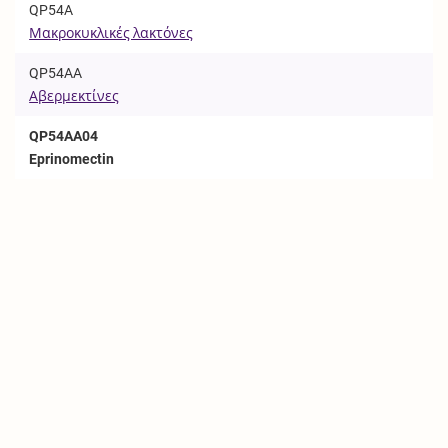
QP54A
Μακροκυκλικές λακτόνες
QP54AA
Αβερμεκτίνες
QP54AA04
Eprinomectin