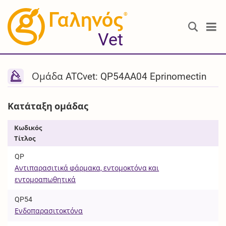
®
Vet
Ομάδα ATCvet: QP54AA04 Eprinomectin
Κατάταξη ομάδας
Κωδικός
Τίτλος
QP
Αντιπαρασιτικά φάρμακα, εντομοκτόνα και
εντομοαπωθητικά
QP54
Ενδοπαρασιτοκτόνα