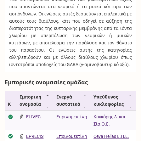
που απαντώνται στα νευρικά ή τα μυϊκά κύτταρα των
ασπόνδυλων. Οι ενώσεις αυτές δεσμεύονται επιλεκτικά με
αυτούς τους διαύλους, κάτι που οδηγεί σε αύξηση της
διαπερατότητας της κυτταρικής μεμβράνης από τα ιόντα
χλωρίου με υπερπόλωση των νευρικών ή μυϊκών
κυττάρων, με αποτέλεσμα την παράλυση και τον θάνατο
του παρασίτου. Οι ενώσεις αυτής της κατηγορίας
αλληλεπιδρούν και με άλλους διαύλους χλωρίου όπως
ιοντοτρόποι υποδοχείς του GABA (γ-αμινοβουτυρικό οξύ).
Εμπορικές ονομασίες ομάδας
Εμπορική
Ενεργά
Υπεύθυνος
Κ
ονομασία
συστατικά
κυκλοφορίας
ELIVEC
Επρινομεκτίνη
Κοκκόρης Δ. και
Σία Ο.Ε.
EPRECIS
Επρινομεκτίνη
Ceva Hellas Ε.Π.Ε.