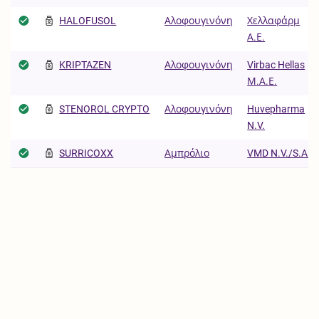
HALOFUSOL
Αλοφουγινόνη
Χελλαφάρμ
Α.Ε.
KRIPTAZEN
Αλοφουγινόνη
Virbac Hellas
Μ.Α.Ε.
STENOROL CRYPTO
Αλοφουγινόνη
Huvepharma
N.V.
SURRICOXX
Αμπρόλιο
VMD N.V./S.A.