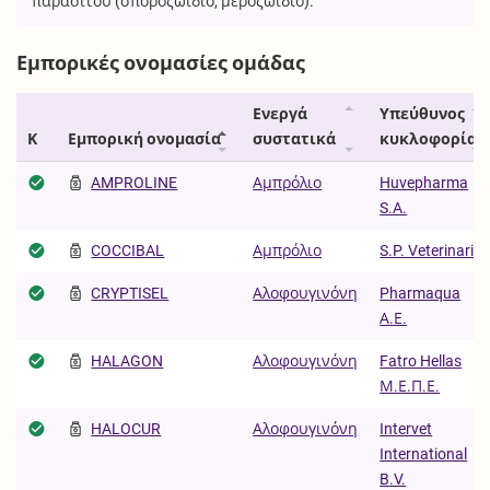
παρασίτου (σποροζωΐδιο, μεροζωΐδιο).
Εμπορικές ονομασίες ομάδας
Ενεργά
Υπεύθυνος
Κ
Εμπορική ονομασία
συστατικά
κυκλοφορίας
AMPROLINE
Αμπρόλιο
Huvepharma
S.A.
COCCIBAL
Αμπρόλιο
S.P. Veterinaria
CRYPTISEL
Αλοφουγινόνη
Pharmaqua
Α.Ε.
HALAGON
Αλοφουγινόνη
Fatro Hellas
Μ.Ε.Π.Ε.
HALOCUR
Αλοφουγινόνη
Intervet
International
B.V.