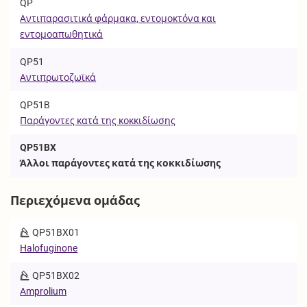
QP
Αντιπαρασιτικά φάρμακα, εντομοκτόνα και
εντομοαπωθητικά
QP51
Αντιπρωτοζωϊκά
QP51B
Παράγοντες κατά της κοκκιδίωσης
QP51BX
Άλλοι παράγοντες κατά της κοκκιδίωσης
Περιεχόμενα ομάδας
QP51BX01
Halofuginone
QP51BX02
Amprolium