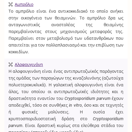
Αμπρόλιο
Το αμπρόλιο είναι ένα αντικοκκιδιακό το οποίο ανήκει
στην οικογένεια των θειαμινών. Το αμπρόλιο δρα ως
ανταγωνιστικός αναστολέας της θειαμίνης
παρεμβαίνοντας στους μηχανισμούς μεταφοράς της.
Παρεμβαίνει στον μεταβολισμό των υδατανθράκων που
απαιτείται για τον πολλαπλασιασμό και την επιβίωση των
κοκκιδίων.
Αλοφουγινόνη
Η αλοφουγινόνη είναι ένας αντιπρωτοζωϊκός παράγοντας
της ομάδας των παραγώγων της κιναζολινόνης (αζωτούχα
πολυετεροκυκλικά). Η γαλακτική αλοφουγινόνη είναι ένα
άλας, του οποίου οι αντιπρωτοζωϊκές ιδιότητες και η
δραστικότητα εναντίον του
Cryptosporidium parvum
έχουν
αποδειχθεί, τόσο σε συνθήκες
in vitro
, όσο και σε τεχνητές
ή φυσικές μολύνσεις. Η ουσία έχει
κρυπτοσποριδιοστατική δράση στο
Cryptosporidium
parvum
. Είναι δραστική κυρίως στα ελεύθερα στάδια του