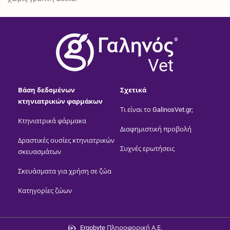
®
Vet
Βάση δεδομένων
Σχετικά
κτηνιατρικών φαρμάκων
Τι είναι το GalinosVet.gr;
Κτηνιατρικά φάρμακα
Διαφημιστική προβολή
Δραστικές ουσίες κτηνιατρικών
Συχνές ερωτήσεις
σκευασμάτων
Σκευάσματα για χρήση σε ζώα
Κατηγορίες ζώων
Ergobyte Πληροφορική Α.Ε.