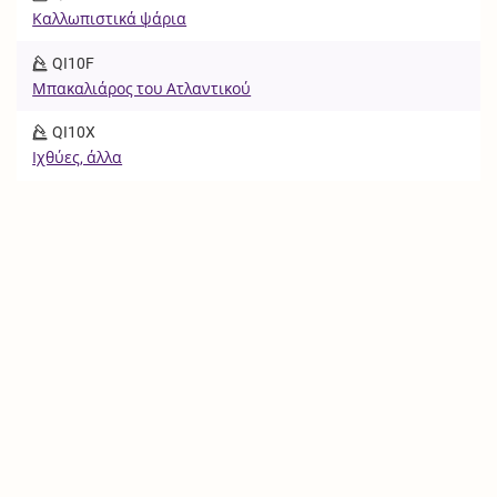
Καλλωπιστικά ψάρια
QI10F
Μπακαλιάρος του Ατλαντικού
QI10X
Ιχθύες, άλλα