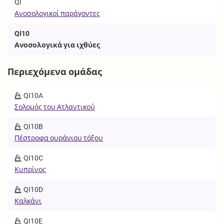
QI
Ανοσολογικοί παράγοντες
QI10
Ανοσολογικά για ιχθύες
Περιεχόμενα ομάδας
QI10A
Σολομός του Ατλαντικού
QI10B
Πέστροφα ουράνιου τόξου
QI10C
Κυπρίνος
QI10D
Καλκάνι
QI10E