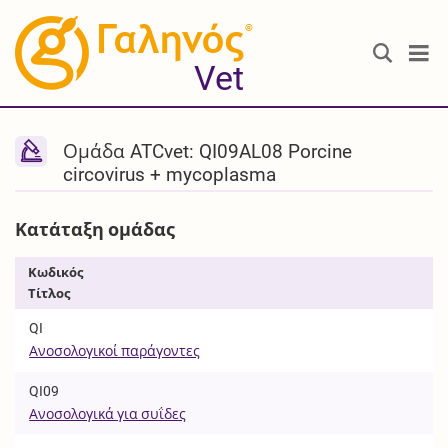
®
Vet
Ομάδα ATCvet: QI09AL08 Porcine
circovirus + mycoplasma
Κατάταξη ομάδας
Κωδικός
Τίτλος
QI
Ανοσολογικοί παράγοντες
QI09
Ανοσολογικά για συΐδες