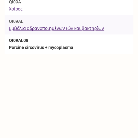
QI09A
Χοίρος
QI09AL
Εμβόλια αδρανοποιημένων ιών και βακτηρίων
QI09AL08
Porcine circovirus + mycoplasma