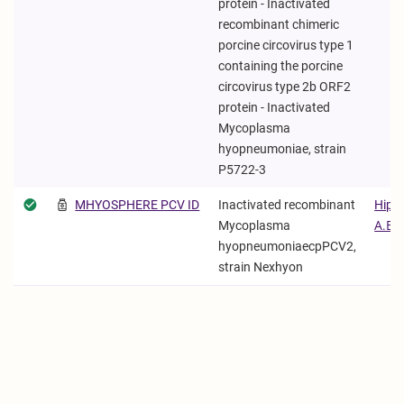
protein - Inactivated
recombinant chimeric
porcine circovirus type 1
containing the porcine
circovirus type 2b ORF2
protein - Inactivated
Mycoplasma
hyopneumoniae, strain
P5722-3
MHYOSPHERE PCV ID
Inactivated recombinant
Hipra
Mycoplasma
Α.Ε.
hyopneumoniaecpPCV2,
strain Nexhyon