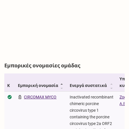
Εμπορικές ονομασίες ομάδας
Υπε
Κ
Εμπορική ονομασία
Ενεργά συστατικά
κυκ
CIRCOMAX MYCO
Inactivated recombinant
Zoeti
chimeric porcine
Α.Ε.
circovirus type 1
containing the porcine
circovirus type 2a ORF2