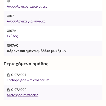
QI
Ανοσολογικοί παράγοντες
QI07
Ανοσολογικά για κυνίδες
QI07A
Σκύλος
QI07AQ
Αδρανοποιημένα εμβόλια μυκήτων
Περιεχόμενα ομάδας
QI07AQ01
Trichophyton + microsporum
QI07AQ02
Microsporum vaccine