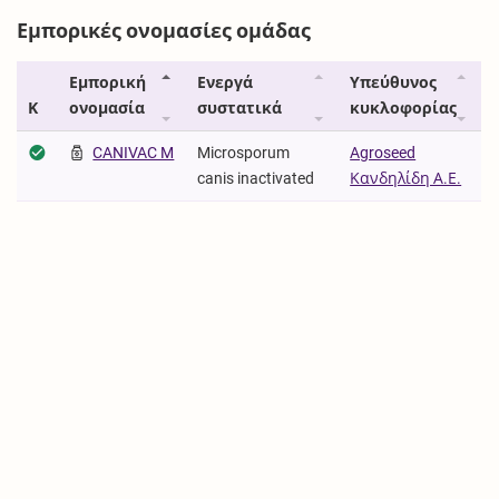
Εμπορικές ονομασίες ομάδας
Εμπορική
Ενεργά
Υπεύθυνος
Κ
ονομασία
συστατικά
κυκλοφορίας
CANIVAC M
Microsporum
Agroseed
canis inactivated
Κανδηλίδη Α.Ε.