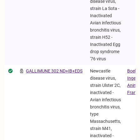
disease virus,
strain La Sota -
Inactivated
Avian infectious
bronchitis virus,
strain H52 -
Inactivated Egg
drop syndrome
'76 virus
GALLIMUNE 302 ND+IB+EDS
Newcastle
Boehri
disease virus,
Ingelh
strain Ulster 2C,
Animal
inactivated -
Franc
Avian infectious
bronchitis virus,
type
Massachusetts,
strain M41,
inactivated -