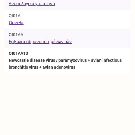
Ανοσολογικά για πτηνά
QI01A
Όρνιθα
QI01AA
Εμβόλια αδρανοποιημένων ιών
QI01AA13
Newcastle disease virus / paramyxovirus + avian infectious
bronchitis virus + avian adenovirus