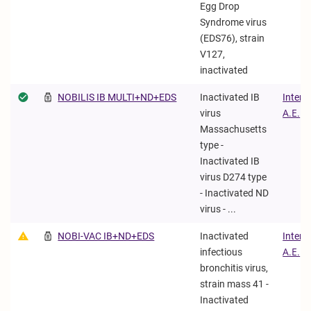
Egg Drop
Syndrome virus
(EDS76), strain
V127,
inactivated
NOBILIS IB MULTI+ND+EDS
Inactivated IB
Interv
virus
Α.Ε.
Massachusetts
type -
Inactivated IB
virus D274 type
- Inactivated ND
virus - ...
NOBI-VAC IB+ND+EDS
Inactivated
Interv
infectious
Α.Ε.
bronchitis virus,
strain mass 41 -
Inactivated