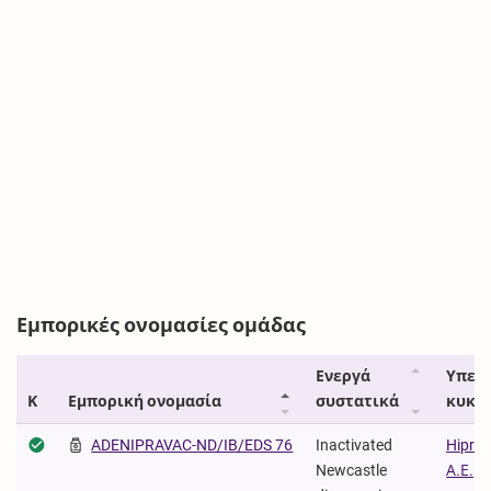
Εμπορικές ονομασίες ομάδας
Ενεργά
Υπεύ
Κ
Εμπορική ονομασία
συστατικά
κυκλ
ADENIPRAVAC-ND/IB/EDS 76
Inactivated
Hipra 
Newcastle
Α.Ε.