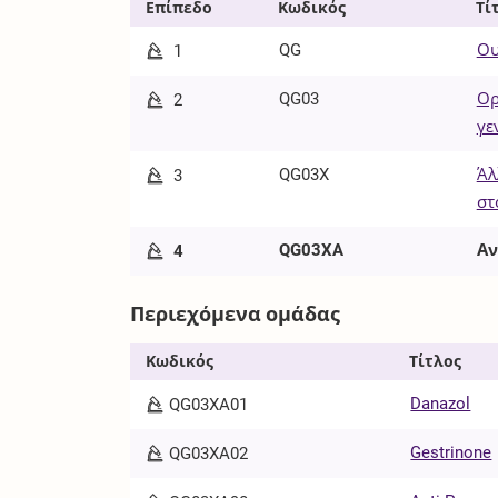
Επίπεδο
Κωδικός
Τί
QG
Ου
1
QG03
Ορ
2
γε
QG03X
Άλ
3
στ
QG03XA
Αν
4
Περιεχόμενα ομάδας
Κωδικός
Τίτλος
Danazol
QG03XA01
Gestrinone
QG03XA02