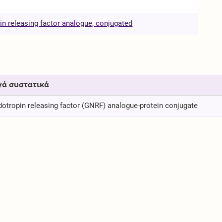
n releasing factor analogue, conjugated
γά συστατικά
otropin releasing factor (GNRF) analogue-protein conjugate