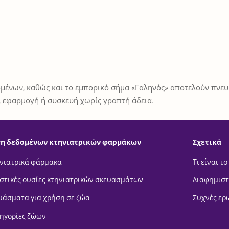
μένων, καθώς και το εμπορικό σήμα «Γαληνός» αποτελούν πνευμ
 εφαρμογή ή συσκευή χωρίς γραπτή άδεια.
η δεδομένων κτηνιατρικών φαρμάκων
Σχετικά
νιατρικά φάρμακα
Τι είναι το
στικές ουσίες κτηνιατρικών σκευασμάτων
Διαφημιστ
υάσματα για χρήση σε ζώα
Συχνές ερ
ηγορίες ζώων