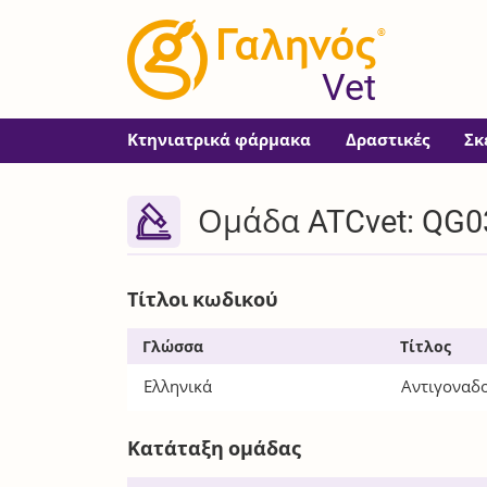
®
Vet
Κτηνιατρικά φάρμακα
Δραστικές
Σκ
Ομάδα ATCvet: QG0
Τίτλοι κωδικού
Γλώσσα
Τίτλος
Ελληνικά
Αντιγοναδο
Κατάταξη ομάδας