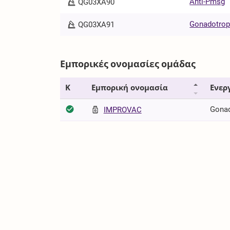
Anti-Pmsg
QG03XA90
Gonadotropi
QG03XA91
Εμπορικές ονομασίες ομάδας
Κ
Εμπορική ονομασία
Ενερ
Gonad
IMPROVAC