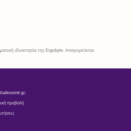
ατική ιδιοκτησία της Ergobyte. Απαγορεύεται
 GalinosVet.gr;
ική προβολή
ωτήσεις