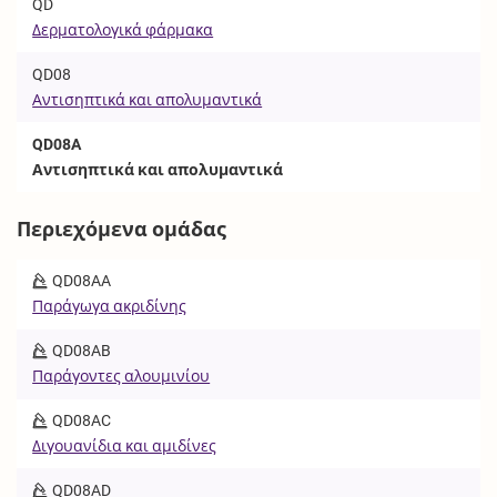
QD
Δερματολογικά φάρμακα
QD08
Αντισηπτικά και απολυμαντικά
QD08A
Αντισηπτικά και απολυμαντικά
Περιεχόμενα ομάδας
QD08AA
Παράγωγα ακριδίνης
QD08AB
Παράγοντες αλουμινίου
QD08AC
Διγουανίδια και αμιδίνες
QD08AD