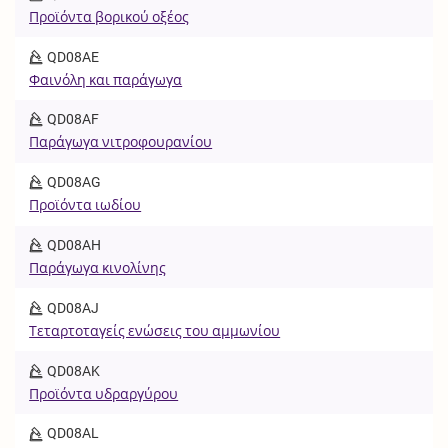
Προϊόντα βορικού οξέος
QD08AE
Φαινόλη και παράγωγα
QD08AF
Παράγωγα νιτροφουρανίου
QD08AG
Προϊόντα ιωδίου
QD08AH
Παράγωγα κινολίνης
QD08AJ
Τεταρτοταγείς ενώσεις του αμμωνίου
QD08AK
Προϊόντα υδραργύρου
QD08AL