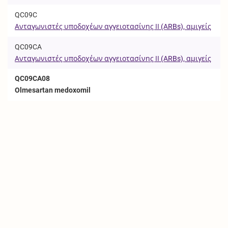
QC09C
Ανταγωνιστές υποδοχέων αγγειοτασίνης ΙΙ (ARBs), αμιγείς
QC09CA
Ανταγωνιστές υποδοχέων αγγειοτασίνης ΙΙ (ARBs), αμιγείς
QC09CA08
Olmesartan medoxomil