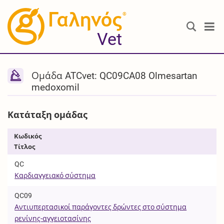
®
Vet
Ομάδα ATCvet: QC09CA08 Olmesartan
medoxomil
Κατάταξη ομάδας
Κωδικός
Τίτλος
QC
Καρδιαγγειακό σύστημα
QC09
Αντιυπερτασικοί παράγοντες δρώντες στο σύστημα
ρενίνης-αγγειοτασίνης