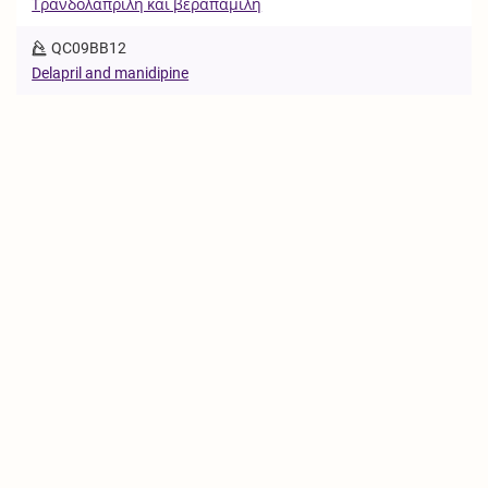
Τρανδολαπρίλη και βεραπαμίλη
QC09BB12
Delapril and manidipine