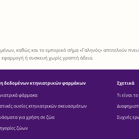
μένων, καθώς και το εμπορικό σήμα «Γαληνός» αποτελούν πνευμ
 εφαρμογή ή συσκευή χωρίς γραπτή άδεια.
η δεδομένων κτηνιατρικών φαρμάκων
Σχετικά
νιατρικά φάρμακα
Τι είναι το
στικές ουσίες κτηνιατρικών σκευασμάτων
Διαφημιστ
υάσματα για χρήση σε ζώα
Συχνές ερ
ηγορίες ζώων