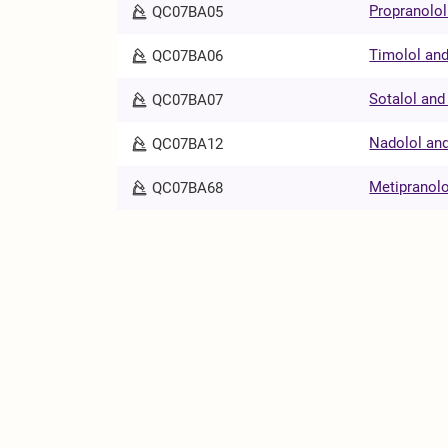
Propranolol
QC07BA05
Timolol and
QC07BA06
Sotalol and
QC07BA07
Nadolol and
QC07BA12
Metipranolo
QC07BA68