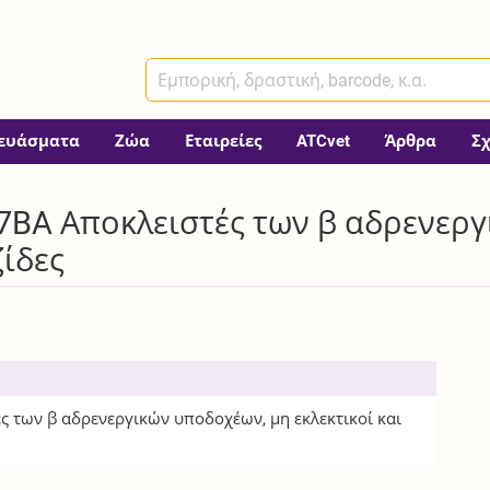
ευάσματα
Ζώα
Εταιρείες
ATCvet
Άρθρα
Σ
7BA Αποκλειστές των β αδρενερ
ζίδες
ς των β αδρενεργικών υποδοχέων, μη εκλεκτικοί και