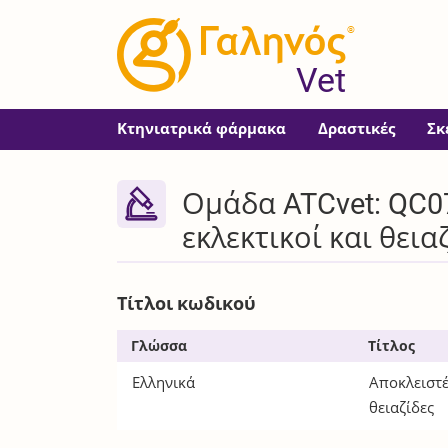
®
Vet
Κτηνιατρικά φάρμακα
Δραστικές
Σκ
Ομάδα ATCvet: QC0
εκλεκτικοί και θεια
Τίτλοι κωδικού
Γλώσσα
Τίτλος
Ελληνικά
Αποκλειστέ
θειαζίδες