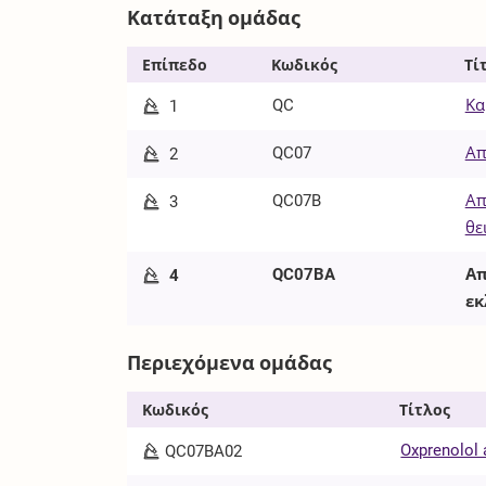
Κατάταξη ομάδας
Επίπεδο
Κωδικός
Τί
QC
Κα
1
QC07
Απ
2
QC07B
Απ
3
θε
QC07BA
Απ
4
εκ
Περιεχόμενα ομάδας
Κωδικός
Τίτλος
Oxprenolol 
QC07BA02