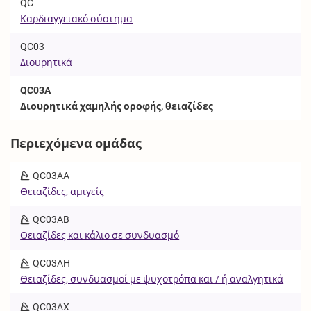
QC
Καρδιαγγειακό σύστημα
QC03
Διουρητικά
QC03A
Διουρητικά χαμηλής οροφής, θειαζίδες
Περιεχόμενα ομάδας
QC03AA
Θειαζίδες, αμιγείς
QC03AB
Θειαζίδες και κάλιο σε συνδυασμό
QC03AH
Θειαζίδες, συνδυασμοί με ψυχοτρόπα και / ή αναλγητικά
QC03AX