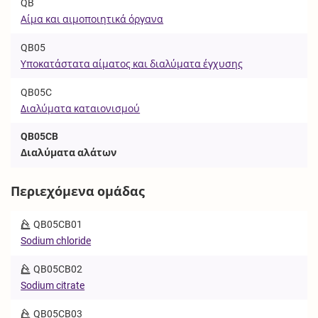
QB
Αίμα και αιμοποιητικά όργανα
QB05
Υποκατάστατα αίματος και διαλύματα έγχυσης
QB05C
Διαλύματα καταιονισμού
QB05CB
Διαλύματα αλάτων
Περιεχόμενα ομάδας
QB05CB01
Sodium chloride
QB05CB02
Sodium citrate
QB05CB03