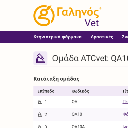
®
Vet
Κτηνιατρικά φάρμακα
Δραστικές
Σκ
Ομάδα ATCvet: QA10
Κατάταξη ομάδας
Επίπεδο
Κωδικός
Τί
QA
Πε
1
QA10
Φά
2
QA10A
Ιν
3