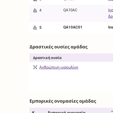
QA10AC
Ιν
4
δρ
QA10AC01
In
5
Δραστικές ουσίες ομάδας
Δραστική ουσία
Ανθρώπινη ινσουλίνη
Εμπορικές ονομασίες ομάδας
Κ
Εμπορική ονομασία