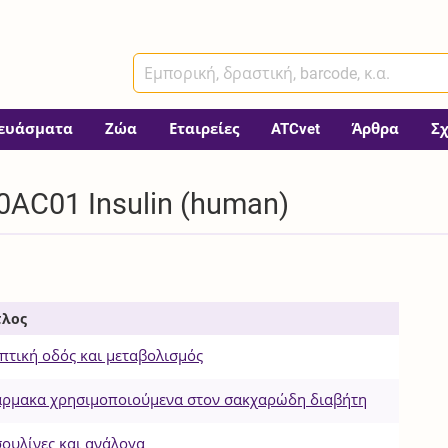
ευάσματα
Ζώα
Εταιρείες
ATCvet
Άρθρα
Σ
AC01 Insulin (human)
τλος
πτική οδός και μεταβολισμός
ρμακα χρησιμοποιούμενα στον σακχαρώδη διαβήτη
σουλίνες και ανάλογα