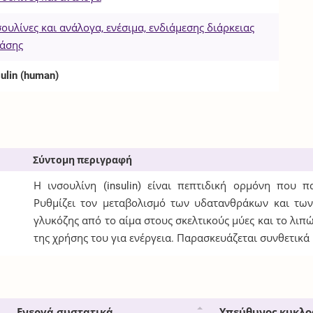
σουλίνες και ανάλογα, ενέσιμα, ενδιάμεσης διάρκειας
άσης
sulin (human)
Σύντομη περιγραφή
Η ινσουλίνη (insulin) είναι πεπτιδική ορμόνη που 
Ρυθμίζει τον μεταβολισμό των υδατανθράκων και τω
γλυκόζης από το αίμα στους σκελτικούς μύες και το λιπ
της χρήσης του για ενέργεια. Παρασκευάζεται συνθετικ
Ενεργά συστατικά
Υπεύθυνος κυκλο