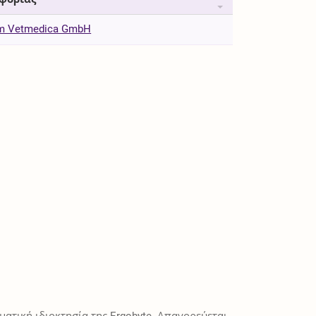
eim Vetmedica GmbH
ατική ιδιοκτησία της Ergobyte. Απαγορεύεται