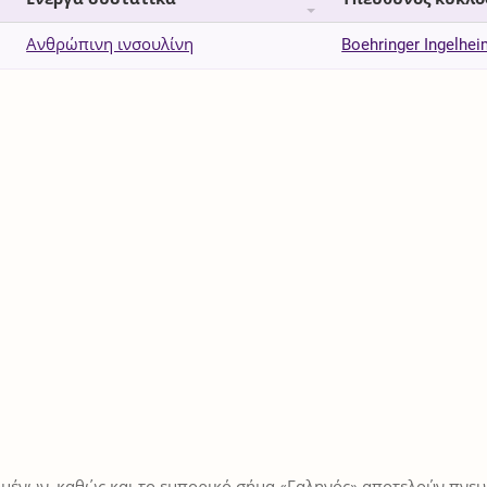
Ανθρώπινη ινσουλίνη
Boehringer Ingelh
μένων, καθώς και το εμπορικό σήμα «Γαληνός» αποτελούν πνευμ