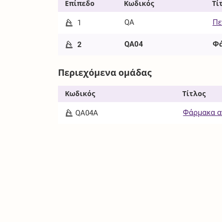
Επίπεδο
Κωδικός
Τί
QA
Πε
1
QA04
Φά
2
Περιεχόμενα ομάδας
Κωδικός
Τίτλος
Φάρμακα αν
QA04A