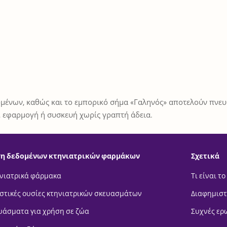
μένων, καθώς και το εμπορικό σήμα «Γαληνός» αποτελούν πνευμ
 εφαρμογή ή συσκευή χωρίς γραπτή άδεια.
η δεδομένων κτηνιατρικών φαρμάκων
Σχετικά
νιατρικά φάρμακα
Τι είναι το
στικές ουσίες κτηνιατρικών σκευασμάτων
Διαφημιστ
υάσματα για χρήση σε ζώα
Συχνές ερ