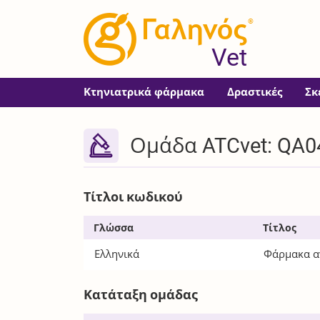
®
Vet
Κτηνιατρικά φάρμακα
Δραστικές
Σκ
Ομάδα ATCvet: QA04
Τίτλοι κωδικού
Γλώσσα
Τίτλος
Ελληνικά
Φάρμακα αν
Κατάταξη ομάδας