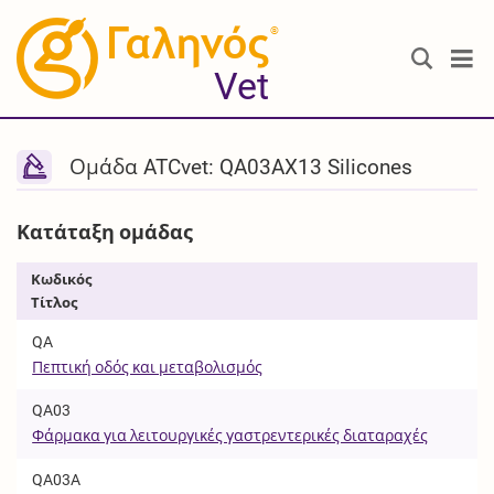
®
Vet
Ομάδα ATCvet: QA03AX13 Silicones
Κατάταξη ομάδας
Κωδικός
Τίτλος
QA
Πεπτική οδός και μεταβολισμός
QA03
Φάρμακα για λειτουργικές γαστρεντερικές διαταραχές
QA03A