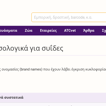
ευάσματα
Ζώα
Εταιρείες
ATCvet
Άρθρα
Σ
σολογικά για συΐδες
ές ονομασίες (brand names) που έχουν λάβει έγκριση κυκλοφορία
γά συστατικά