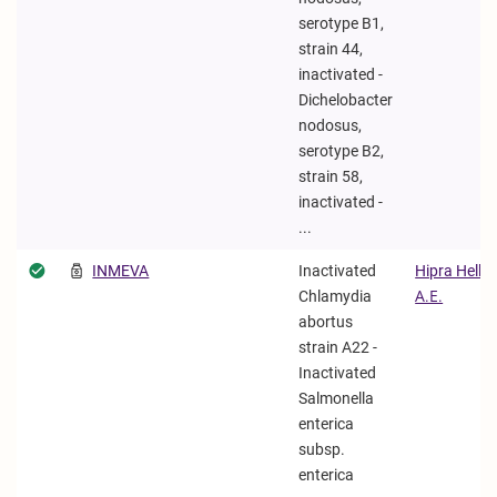
serotype B1,
strain 44,
inactivated -
Dichelobacter
nodosus,
serotype B2,
strain 58,
inactivated -
...
INMEVA
Inactivated
Hipra Hella
Chlamydia
Α.Ε.
abortus
strain A22 -
Inactivated
Salmonella
enterica
subsp.
enterica