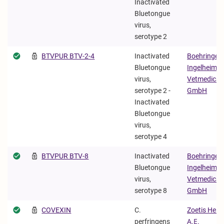
Inactivated
Bluetongue
virus,
serotype 2
BTVPUR BTV-2-4
Inactivated
Boehringer
Bluetongue
Ingelheim
virus,
Vetmedica
serotype 2 -
GmbH
Inactivated
Bluetongue
virus,
serotype 4
BTVPUR BTV-8
Inactivated
Boehringer
Bluetongue
Ingelheim
virus,
Vetmedica
serotype 8
GmbH
COVEXIN
C.
Zoetis Hella
perfringens
Α.Ε.