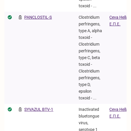
toxoid - ...
PANCLOSTIL-S
Clostridium
Ceva Hellas
perfringens,
Ε.Π.Ε.
type A, alpha
toxoid -
Clostridium
perfringens,
type C, beta
toxoid -
Clostridium
perfringens,
type D,
epsilon
toxoid - ...
SYVAZUL BTV-1
Inactivated
Ceva Hellas
bluetongue
Ε.Π.Ε.
virus,
serotype 1