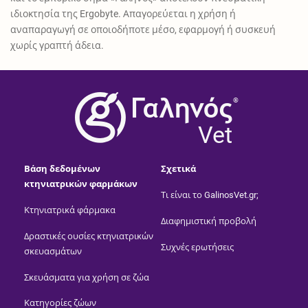
ιδιοκτησία της Ergobyte. Απαγορεύεται η χρήση ή
αναπαραγωγή σε οποιοδήποτε μέσο, εφαρμογή ή συσκευή
χωρίς γραπτή άδεια.
®
Vet
Βάση δεδομένων
Σχετικά
κτηνιατρικών φαρμάκων
Τι είναι το GalinosVet.gr;
Κτηνιατρικά φάρμακα
Διαφημιστική προβολή
Δραστικές ουσίες κτηνιατρικών
Συχνές ερωτήσεις
σκευασμάτων
Σκευάσματα για χρήση σε ζώα
Κατηγορίες ζώων