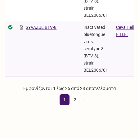
(BTV-8),
strain
BEL2006/01
SYVAZUL BTV-8
Inactivated
Ceva Hellas
bluetongue
Ε.Π.Ε.
virus,
serotype 8
(BTV-8),
strain
BEL2006/01
Εμφανίζονται 1 έως 25 από 28 αποτελέσματα
1
2
›