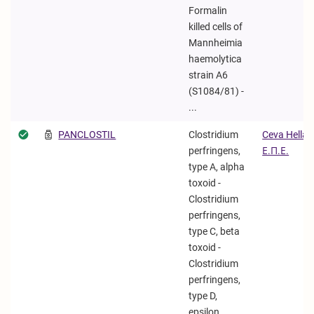
Formalin
killed cells of
Mannheimia
haemolytica
strain A6
(S1084/81) -
...
PANCLOSTIL
Clostridium
Ceva Hellas
perfringens,
Ε.Π.Ε.
type A, alpha
toxoid -
Clostridium
perfringens,
type C, beta
toxoid -
Clostridium
perfringens,
type D,
epsilon