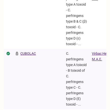
type A toxoid
- C.
perfringens
type B & C (β)
toxoid - C.
perfringens
type D (ε)
toxoid - ...
CUBOLAC
C.
Virbac Hell
perfringens
Μ.Α.Ε.
type A toixoid
- B toixoid of
C.
perfringens
type C - C.
perfringens
type D (E)
toxoid - ...