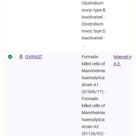
Clostridium
novyi, type B,
inactivated -
Clostridium
novyi, type D,
inactivated -
...
OVIPAST
Formalin
Intervet Hel
killed cells of
Α.Ε.
Mannheimia
haemolytica
strain A1
(S1006/77) -
Formalin
killed cells of
Mannheimia
haemolytica
strain A2
(S1126/92) -