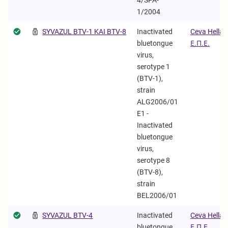
4/SPA-
1/2004
SYVAZUL BTV-1 KAI BTV-8
Inactivated
Ceva Hellas
bluetongue
Ε.Π.Ε.
virus,
serotype 1
(BTV-1),
strain
ALG2006/01
E1 -
Inactivated
bluetongue
virus,
serotype 8
(BTV-8),
strain
BEL2006/01
SYVAZUL BTV-4
Inactivated
Ceva Hellas
bluetongue
Ε.Π.Ε.