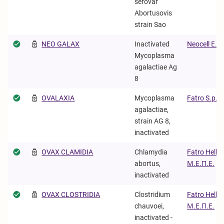
serovar
Abortusovis
strain Sao
NEO GALAX
Inactivated
Neocell Ε.Π.
Mycoplasma
agalactiae Ag
8
OVALAXIA
Mycoplasma
Fatro S.p.A
agalactiae,
strain AG 8,
inactivated
OVAX CLAMIDIA
Chlamydia
Fatro Hella
abortus,
Μ.Ε.Π.Ε.
inactivated
OVAX CLOSTRIDIA
Clostridium
Fatro Hella
chauvoei,
Μ.Ε.Π.Ε.
inactivated -