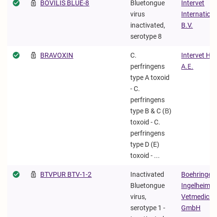
BOVILIS BLUE-8
Bluetongue
Intervet
virus
Internation
inactivated,
B.V.
serotype 8
BRAVOXIN
C.
Intervet Hel
perfringens
Α.Ε.
type A toxoid
- C.
perfringens
type B & C (Β)
toxoid - C.
perfringens
type D (E)
toxoid - ...
BTVPUR BTV-1-2
Inactivated
Boehringer
Bluetongue
Ingelheim
virus,
Vetmedica
serotype 1 -
GmbH