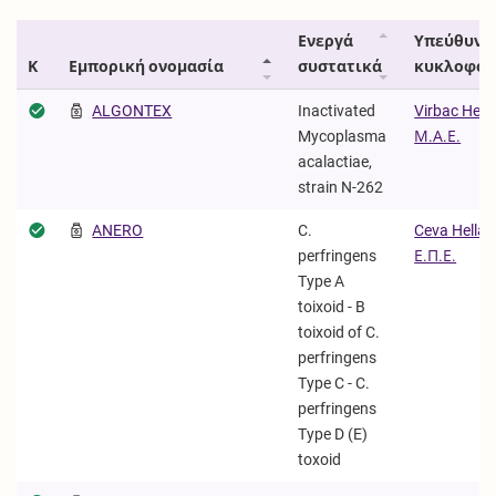
Ενεργά
Υπεύθυνο
Κ
Εμπορική ονομασία
συστατικά
κυκλοφορ
ALGONTEX
Inactivated
Virbac Hell
Mycoplasma
Μ.Α.Ε.
acalactiae,
strain N-262
ANERO
C.
Ceva Hellas
perfringens
Ε.Π.Ε.
Type A
toixoid - B
toixoid of C.
perfringens
Type C - C.
perfringens
Type D (E)
toxoid