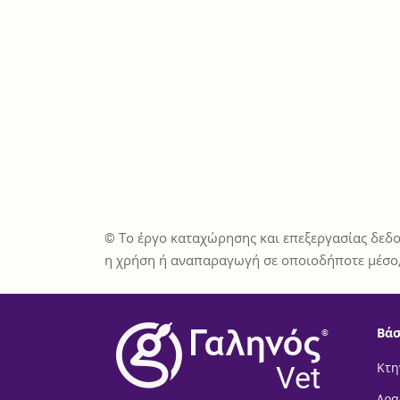
© Το έργο καταχώρησης και επεξεργασίας δεδο
η χρήση ή αναπαραγωγή σε οποιοδήποτε μέσο,
Βάσ
®
Vet
Κτη
Δρα