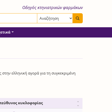
Οδηγός κτηνιατρικών φαρμάκων
χετικά
ς στην ελληνική αγορά για τη συγκεκριμένη
πεύθυνος κυκλοφορίας