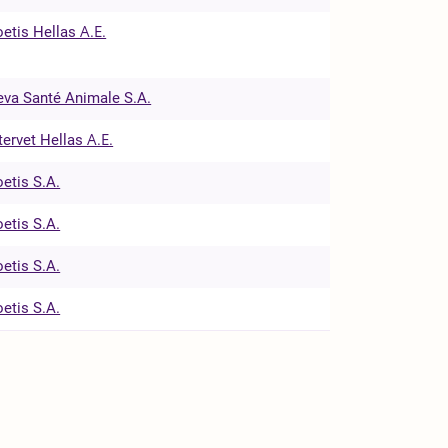
etis Hellas Α.Ε.
eva Santé Animale S.A.
tervet Hellas Α.Ε.
etis S.A.
etis S.A.
etis S.A.
etis S.A.