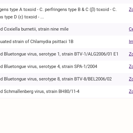
gens type A toxoid - C. perfringens type B & C (β) toxoid - C.
Zo
s type D (ε) toxoid - ...
d Coxiella burnetii, strain nine mile
C
nuated strain of Chlamydia psittaci 1B
In
ed Bluetongue virus, serotype 1, strain BTV-1/ALG2006/01 E1
Zo
ed Bluetongue virus, serotype 4, strain SPA-1/2004
Zo
ed Bluetongue virus, serotype 8, strain BTV-8/BEL2006/02
Zo
ed Schmallenberg virus, strain BH80/11-4
Zo