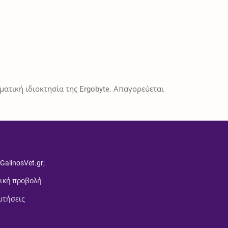
ατική ιδιοκτησία της Ergobyte. Απαγορεύεται
 GalinosVet.gr;
ική προβολή
ωτήσεις