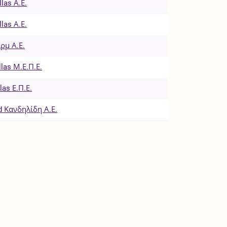
llas Α.Ε.
llas Α.Ε.
ρμ Α.Ε.
llas Μ.Ε.Π.Ε.
las Ε.Π.Ε.
d Κανδηλίδη Α.Ε.