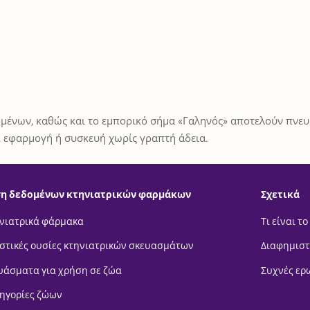
μένων, καθώς και το εμπορικό σήμα «Γαληνός» αποτελούν πνευμ
 εφαρμογή ή συσκευή χωρίς γραπτή άδεια.
η δεδομένων κτηνιατρικών φαρμάκων
Σχετικά
νιατρικά φάρμακα
Τι είναι το
στικές ουσίες κτηνιατρικών σκευασμάτων
Διαφημιστ
υάσματα για χρήση σε ζώα
Συχνές ερ
ηγορίες ζώων