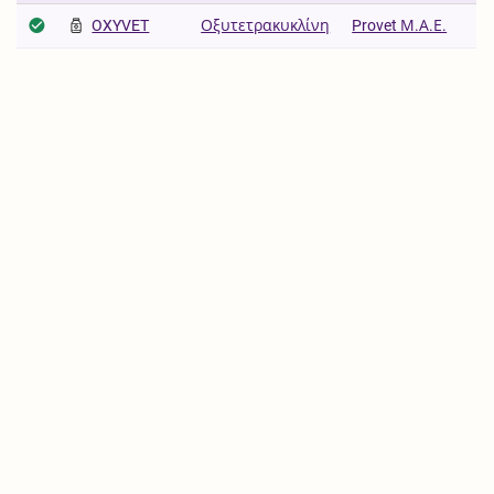
OXYVET
Οξυτετρακυκλίνη
Provet Μ.Α.Ε.