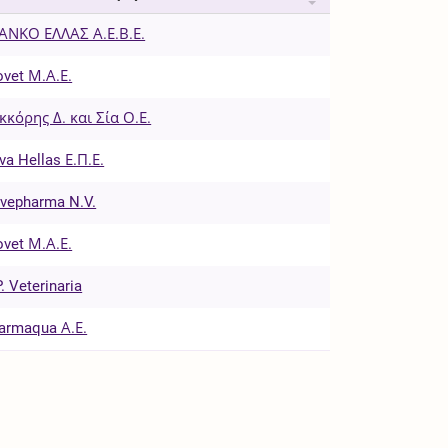
ΑΝΚΟ ΕΛΛΑΣ Α.Ε.Β.Ε.
ovet Μ.Α.Ε.
κκόρης Δ. και Σία Ο.Ε.
va Hellas Ε.Π.Ε.
vepharma N.V.
ovet Μ.Α.Ε.
P. Veterinaria
armaqua Α.Ε.