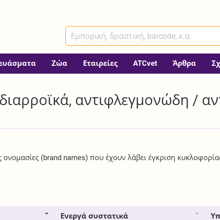
ευάσματα
Ζώα
Εταιρείες
ATCvet
Άρθρα
Σ
ιδιαρροϊκά, αντιφλεγμονώδη / αν
ές ονομασίες (brand names) που έχουν λάβει έγκριση κυκλοφορία
Ενεργά συστατικά
Υπ