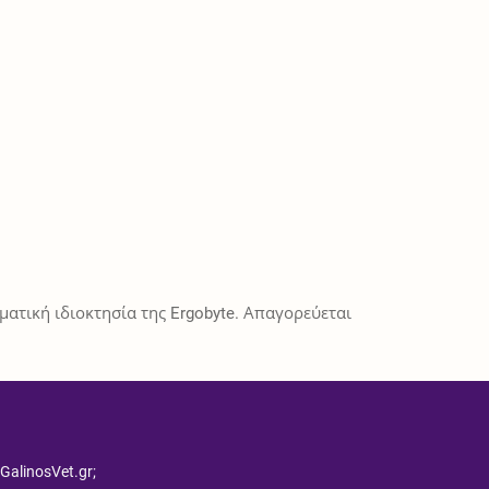
ατική ιδιοκτησία της Ergobyte. Απαγορεύεται
 GalinosVet.gr;