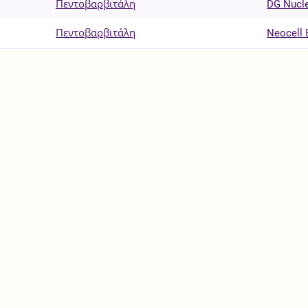
Πεντοβαρβιτάλη
DG Nucle
Πεντοβαρβιτάλη
Neocell 