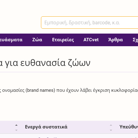
ευάσματα
Ζώα
Εταιρείες
ATCvet
Άρθρα
Σ
α για ευθανασία ζώων
ές ονομασίες (brand names) που έχουν λάβει έγκριση κυκλοφορία
Ενεργά συστατικά
Υπεύθυ