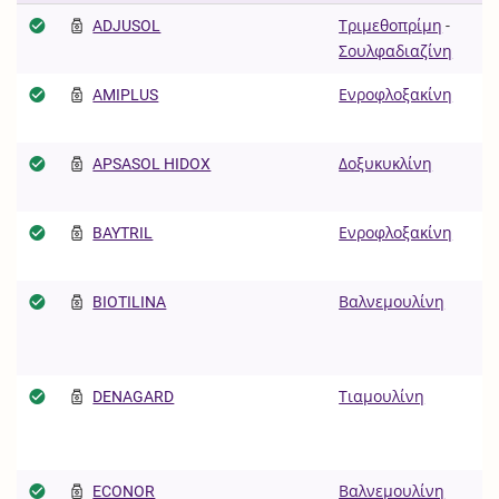
ADJUSOL
Τριμεθοπρίμη
-
V
Σουλφαδιαζίνη
AMIPLUS
Ενροφλοξακίνη
F
APSASOL HIDOX
Δοξυκυκλίνη
Α
BAYTRIL
Ενροφλοξακίνη
Α
BIOTILINA
Βαλνεμουλίνη
P
H
DENAGARD
Τιαμουλίνη
P
H
ECONOR
Βαλνεμουλίνη