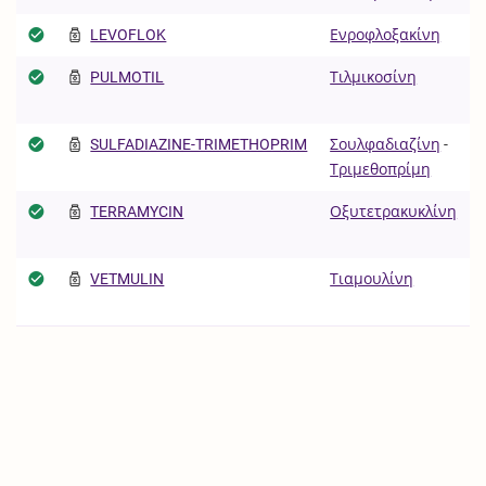
LEVOFLOK
Ενροφλοξακίνη
E
PULMOTIL
Τιλμικοσίνη
Α
SULFADIAZINE-TRIMETHOPRIM
Σουλφαδιαζίνη
-
Τριμεθοπρίμη
TERRAMYCIN
Οξυτετρακυκλίνη
Z
Α
VETMULIN
Τιαμουλίνη
N