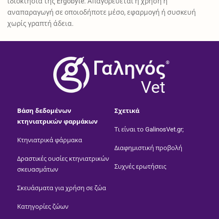
ιδιοκτησία της Ergobyte. Απαγορεύεται η χρήση ή
αναπαραγωγή σε οποιοδήποτε μέσο, εφαρμογή ή συσκευή
χωρίς γραπτή άδεια.
®
Vet
Βάση δεδομένων
Σχετικά
κτηνιατρικών φαρμάκων
Τι είναι το GalinosVet.gr;
Κτηνιατρικά φάρμακα
Διαφημιστική προβολή
Δραστικές ουσίες κτηνιατρικών
Συχνές ερωτήσεις
σκευασμάτων
Σκευάσματα για χρήση σε ζώα
Κατηγορίες ζώων