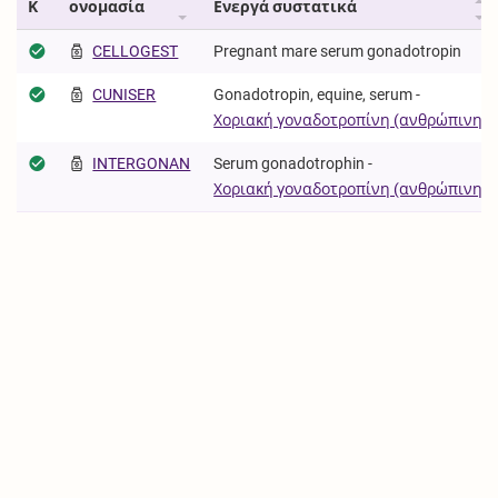
Κ
ονομασία
Ενεργά συστατικά
CELLOGEST
Pregnant mare serum gonadotropin
CUNISER
Gonadotropin, equine, serum -
Χοριακή γοναδοτροπίνη (ανθρώπινη)
INTERGONAN
Serum gonadotrophin -
Χοριακή γοναδοτροπίνη (ανθρώπινη)