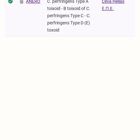
ANERO
C. perfringens Type A
Ceva Hellas
toixoid - B toixoid of C.
Ε.Π.Ε.
perfringens Type C - C.
perfringens Type D (E)
toxoid