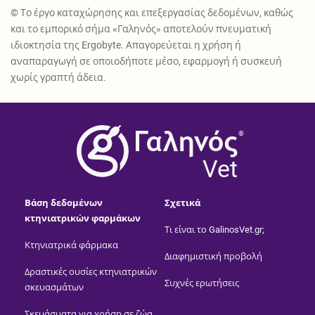
© Το έργο καταχώρησης και επεξεργασίας δεδομένων, καθώς
και το εμπορικό σήμα «Γαληνός» αποτελούν πνευματική
ιδιοκτησία της Ergobyte. Απαγορεύεται η χρήση ή
αναπαραγωγή σε οποιοδήποτε μέσο, εφαρμογή ή συσκευή
χωρίς γραπτή άδεια.
®
Vet
Βάση δεδομένων
Σχετικά
κτηνιατρικών φαρμάκων
Τι είναι το GalinosVet.gr;
Κτηνιατρικά φάρμακα
Διαφημιστική προβολή
Δραστικές ουσίες κτηνιατρικών
Συχνές ερωτήσεις
σκευασμάτων
Σκευάσματα για χρήση σε ζώα