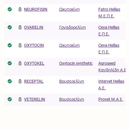
NEUROFISIN
Ωκυτοκίνη
Fatro Hellas
Μ.Ε.Π.Ε.
OVARELIN
Γοναδορελίνη
Ceva Hellas
Ε.Π.Ε.
OXYTOCIN
Ωκυτοκίνη
Ceva Hellas
Ε.Π.Ε.
OXYTOKEL
Oxytocin synthetic
Agroseed
Κανδηλίδη Α.Ε.
RECEPTAL
Βουσερελίνη
Intervet Hellas
Α.Ε.
VETERELIN
Βουσερελίνη
Provet Μ.Α.Ε.