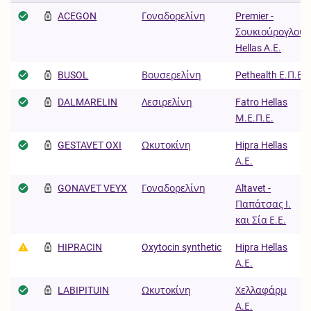
ACEGON
Γοναδορελίνη
Premier -
Σουκιούρογλου
Hellas Α.Ε.
BUSOL
Βουσερελίνη
Pethealth Ε.Π.Ε.
DALMARELIN
Λεσιρελίνη
Fatro Hellas
Μ.Ε.Π.Ε.
GESTAVET OXI
Ωκυτοκίνη
Hipra Hellas
Α.Ε.
GONAVET VEYX
Γοναδορελίνη
Altavet -
Παπάτσας Ι.
και Σία Ε.Ε.
HIPRACIN
Oxytocin synthetic
Hipra Hellas
Α.Ε.
LABIPITUIN
Ωκυτοκίνη
Χελλαφάρμ
Α.Ε.