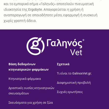
και το εμπορικό σήμα «Γαληνός» αποτελούν πνευματική
ιδιοκτησία της Ergobyte. Απαγορεύεται η χρήση ή
αναπαραγωγή σε οποιοδήποτε μέσο, εφαρμογή ή συσκευή
χωρίς γραπτή άδεια.
®
Vet
Βάση δεδομένων
Σχετικά
κτηνιατρικών φαρμάκων
Τι είναι το GalinosVet.gr;
Κτηνιατρικά φάρμακα
Διαφημιστική προβολή
Δραστικές ουσίες κτηνιατρικών
Συχνές ερωτήσεις
σκευασμάτων
Σκευάσματα για χρήση σε ζώα