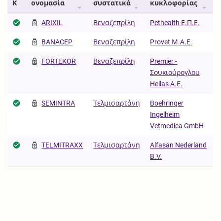
Κ
ονομασία
συστατικά
κυκλοφορίας
ARIXIL
Βεναζεπρίλη
Pethealth Ε.Π.Ε.
BANACEP
Βεναζεπρίλη
Provet Μ.Α.Ε.
FORTEKOR
Βεναζεπρίλη
Premier -
Σουκιούρογλου
Hellas Α.Ε.
SEMINTRA
Τελμισαρτάνη
Boehringer
Ingelheim
Vetmedica GmbH
TELMITRAXX
Τελμισαρτάνη
Alfasan Nederland
B.V.