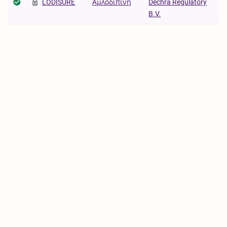
LODISURE
Αμλοδιπίνη
Dechra Regulatory
B.V.