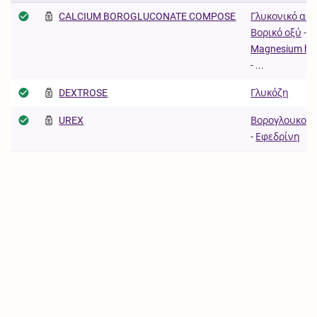
CALCIUM BOROGLUCONATE COMPOSE
Γλυκονικό ασ
Βορικό οξύ
-
Magnesium hy
- ...
DEXTROSE
Γλυκόζη
UREX
Βορογλουκονι
-
Εφεδρίνη