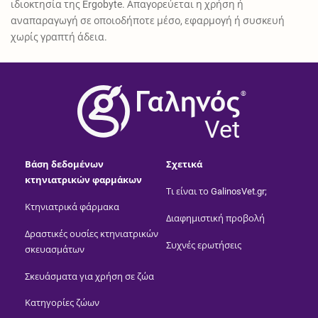
ιδιοκτησία της Ergobyte. Απαγορεύεται η χρήση ή
αναπαραγωγή σε οποιοδήποτε μέσο, εφαρμογή ή συσκευή
χωρίς γραπτή άδεια.
®
Vet
Βάση δεδομένων
Σχετικά
κτηνιατρικών φαρμάκων
Τι είναι το GalinosVet.gr;
Κτηνιατρικά φάρμακα
Διαφημιστική προβολή
Δραστικές ουσίες κτηνιατρικών
Συχνές ερωτήσεις
σκευασμάτων
Σκευάσματα για χρήση σε ζώα
Κατηγορίες ζώων