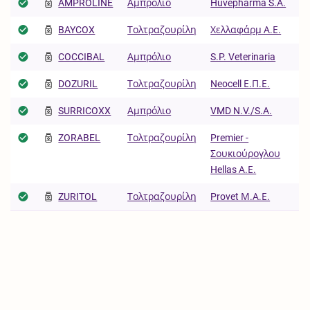
AMPROLINE
Αμπρόλιο
Huvepharma S.A.
BAYCOX
Τολτραζουρίλη
Χελλαφάρμ Α.Ε.
COCCIBAL
Αμπρόλιο
S.P. Veterinaria
DOZURIL
Τολτραζουρίλη
Neocell Ε.Π.Ε.
SURRICOXX
Αμπρόλιο
VMD N.V./S.A.
ZORABEL
Τολτραζουρίλη
Premier -
Σουκιούρογλου
Hellas Α.Ε.
ZURITOL
Τολτραζουρίλη
Provet Μ.Α.Ε.