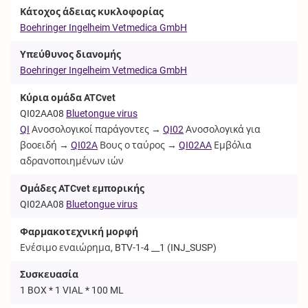
Κάτοχος άδειας κυκλοφορίας
Boehringer Ingelheim Vetmedica GmbH
Υπεύθυνος διανομής
Boehringer Ingelheim Vetmedica GmbH
Κύρια ομάδα ATCvet
QI02AA08
Bluetongue virus
QI
Ανοσολογικοί παράγοντες →
QI02
Ανοσολογικά για
βοοειδή →
QI02A
Βους ο ταύρος →
QI02AA
Εμβόλια
αδρανοποιημένων ιών
Ομάδες ATCvet εμπορικής
QI02AA08
Bluetongue virus
Φαρμακοτεχνική μορφή
Ενέσιμο εναιώρημα, BTV-1-4 __1 (
INJ_SUSP
)
Συσκευασία
1 BOX * 1 VIAL * 100 ML