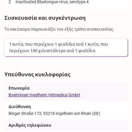
2
Inactivated Bluetongue virus, serotype 4
Συσκευασία και συγκέντρωση
Το σκεύασμα παρουσιάζει τον εξής τρόπο συσκευασίας:
1
κυτία
, που περιέχουν
1
φιαλίδια
ανά
1
κυτία
, που
περιέχουν
100
χιλιοστόλιτρα
ανά
1
φιαλίδια
Υπεύθυνος κυκλοφορίας
Επωνυμία
Boehringer Ingelheim Vetmedica GmbH
Διεύθυνση
Binger Straße 173, 55218 Ingelheim am Rhein (DE)
Αριθμός τηλεφώνου