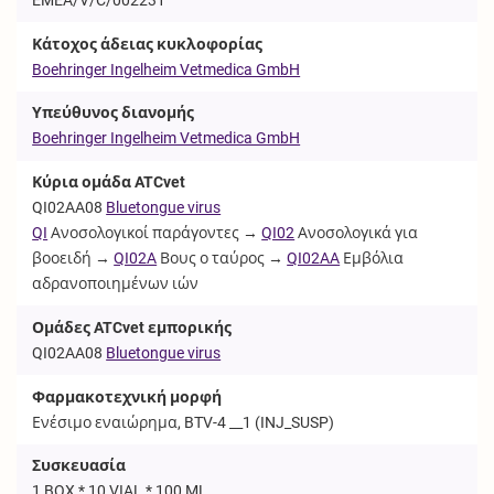
Κάτοχος άδειας κυκλοφορίας
Boehringer Ingelheim Vetmedica GmbH
Υπεύθυνος διανομής
Boehringer Ingelheim Vetmedica GmbH
Κύρια ομάδα ATCvet
QI02AA08
Bluetongue virus
QI
Ανοσολογικοί παράγοντες →
QI02
Ανοσολογικά για
βοοειδή →
QI02A
Βους ο ταύρος →
QI02AA
Εμβόλια
αδρανοποιημένων ιών
Ομάδες ATCvet εμπορικής
QI02AA08
Bluetongue virus
Φαρμακοτεχνική μορφή
Ενέσιμο εναιώρημα, BTV-4 __1 (
INJ_SUSP
)
Συσκευασία
1 BOX * 10 VIAL * 100 ML