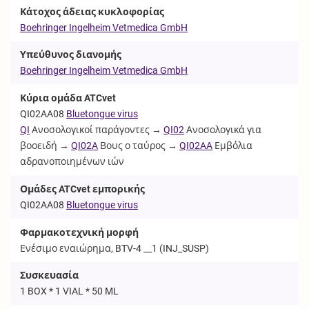
Κάτοχος άδειας κυκλοφορίας
Boehringer Ingelheim Vetmedica GmbH
Υπεύθυνος διανομής
Boehringer Ingelheim Vetmedica GmbH
Κύρια ομάδα ATCvet
QI02AA08
Bluetongue virus
QI
Ανοσολογικοί παράγοντες →
QI02
Ανοσολογικά για
βοοειδή →
QI02A
Βους ο ταύρος →
QI02AA
Εμβόλια
αδρανοποιημένων ιών
Ομάδες ATCvet εμπορικής
QI02AA08
Bluetongue virus
Φαρμακοτεχνική μορφή
Ενέσιμο εναιώρημα, BTV-4 __1 (
INJ_SUSP
)
Συσκευασία
1 BOX * 1 VIAL * 50 ML