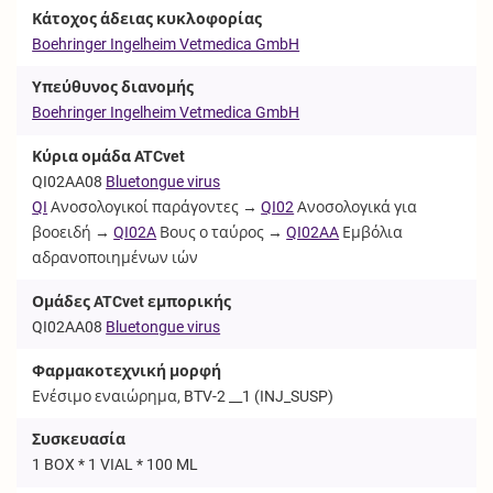
Κάτοχος άδειας κυκλοφορίας
Boehringer Ingelheim Vetmedica GmbH
Υπεύθυνος διανομής
Boehringer Ingelheim Vetmedica GmbH
Κύρια ομάδα ATCvet
QI02AA08
Bluetongue virus
QI
Ανοσολογικοί παράγοντες →
QI02
Ανοσολογικά για
βοοειδή →
QI02A
Βους ο ταύρος →
QI02AA
Εμβόλια
αδρανοποιημένων ιών
Ομάδες ATCvet εμπορικής
QI02AA08
Bluetongue virus
Φαρμακοτεχνική μορφή
Ενέσιμο εναιώρημα, BTV-2 __1 (
INJ_SUSP
)
Συσκευασία
1 BOX * 1 VIAL * 100 ML