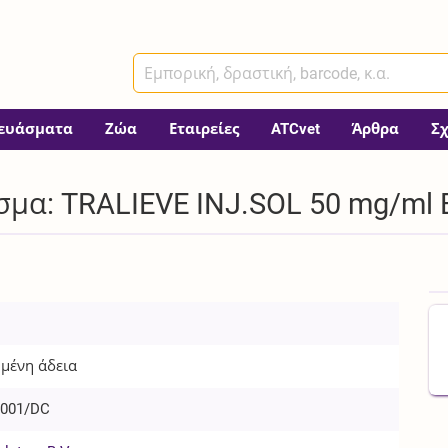
ευάσματα
Ζώα
Εταιρείες
ATCvet
Άρθρα
Σ
μα: TRALIEVE INJ.SOL 50 mg/ml B
μένη άδεια
/001/DC