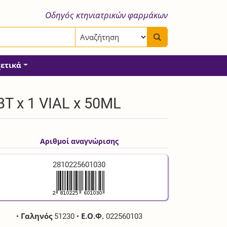
Οδηγός κτηνιατρικών φαρμάκων
χετικά
T x 1 VIAL x 50ML
Αριθμοί αναγνώρισης
2810225601030
•
Γαληνός
51230
•
Ε.Ο.Φ.
022560103