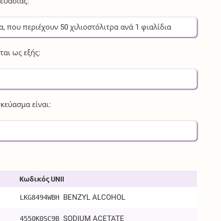
ευασίας:
α
, που περιέχουν
50
χιλιοστόλιτρα
ανά
1
φιαλίδια
αι ως εξής:
κεύασμα είναι:
Κωδικός UNII
BENZYL ALCOHOL
LKG8494WBH
SODIUM ACETATE
4550K0SC9B