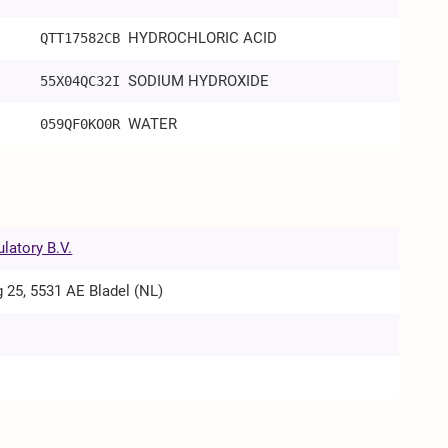
HYDROCHLORIC ACID
QTT17582CB
SODIUM HYDROXIDE
55X04QC32I
WATER
059QF0KO0R
latory B.V.
25, 5531 AE Bladel (NL)