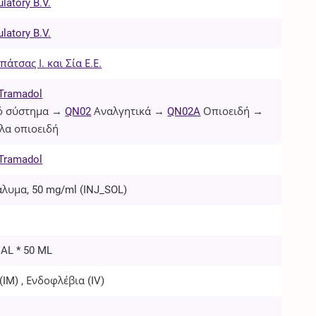
latory B.V.
latory B.V.
απάτσας Ι. και Σία Ε.Ε.
Tramadol
ό σύστημα →
QN02
Αναλγητικά →
QN02A
Οπιοειδή →
λα οπιοειδή
Tramadol
άλυμα, 50 mg/ml (
INJ_SOL
)
IAL * 50 ML
(
IM
) , Ενδοφλέβια (
IV
)