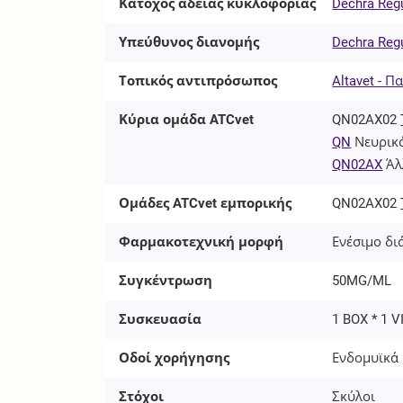
Κάτοχος άδειας κυκλοφορίας
Dechra Regu
Υπεύθυνος διανομής
Dechra Regu
Τοπικός αντιπρόσωπος
Altavet - Π
Κύρια ομάδα ATCvet
QN02AX02
QN
Νευρικ
QN02AX
Άλ
Ομάδες ATCvet εμπορικής
QN02AX02
Φαρμακοτεχνική μορφή
Ενέσιμο δι
Συγκέντρωση
50MG/ML
Συσκευασία
1 BOX * 1 V
Οδοί χορήγησης
Ενδομυϊκά 
Στόχοι
Σκύλοι