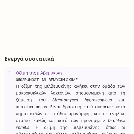
Ενεργά συστατικά
1
Οξίμη της μιλβεμυκίνη
0502PUN0GT - MILBEMYCIN OXIME
Η οξίμη της μιλβεμυκίνης ανήκει στην ομάδα των
μακροκυκλικών λακτονών, απομονωμένη από τη
ζύμωση του
Streptomyces hygroscopicus
var.
aureolacrimosus. Είναι δραστική κατά ακάρεων, κατά
νηματοειδών σε στάδιο προνύμφης και σε ενήλικο
στάδιο, καθώς και κατά των προνυμφών
Dirofilaria
immitis
. Η οξίμη της μιλβεμυκίνης, όπως οι