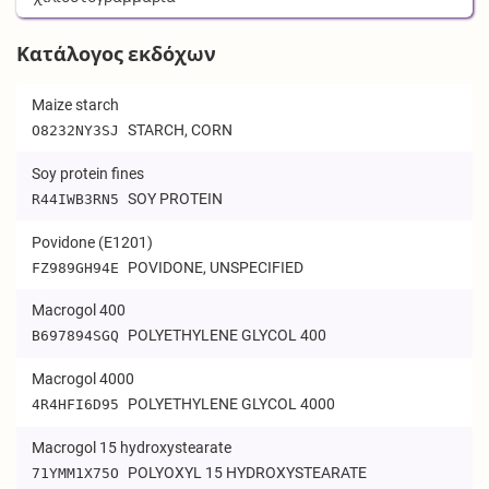
Κατάλογος εκδόχων
Maize starch
STARCH, CORN
O8232NY3SJ
Soy protein fines
SOY PROTEIN
R44IWB3RN5
Povidone (E1201)
POVIDONE, UNSPECIFIED
FZ989GH94E
Macrogol 400
POLYETHYLENE GLYCOL 400
B697894SGQ
Macrogol 4000
POLYETHYLENE GLYCOL 4000
4R4HFI6D95
Macrogol 15 hydroxystearate
POLYOXYL 15 HYDROXYSTEARATE
71YMM1X75O