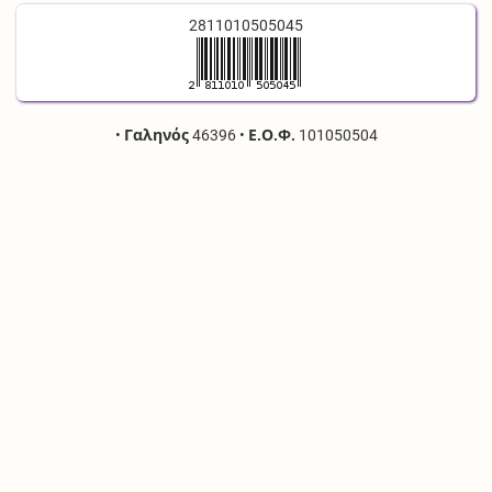
2811010505045
•
Γαληνός
46396
•
Ε.Ο.Φ.
101050504