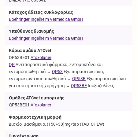
Κάτοχος άδειας κυκλοφορίας
Boehringer Ingelheim Vetmedica GmbH
Υπεύθυνος διανομής
Boehringer Ingelheim Vetmedica GmbH
Κύρια ομάδα ATCvet
QP53BE01
Afoxolaner
QP
Αντιπαρασιτικά φάρμακα, εντομοκτόνα και
εντομοαπωθητικά →
QP53
Εξωπαρασιτοκτόνα,
εντομοκτόνα και απωθητικά →
QP53B
Εξωπαρασιτοκτόνα
για συστηματική χορήγηση →
QP53BE
Ισοξαζολίνες
Ομάδες ATCvet εμπορικής
QP53BE01
Afoxolaner
Φαρμακοτεχνική μορφή
Δισκίο, μασώμενο, (150+30)mg/tab (
TAB_CHEW
)
Συγκέντρωση