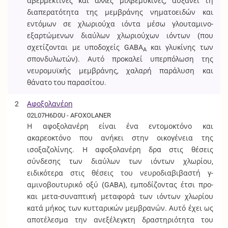
αβερμεκτίνες και άλλες μιλβεμυκίνες, αυξάνει τη
διαπερατότητα της μεμβράνης νηματοειδών και
εντόμων σε χλωριούχα ιόντα μέσω γλουταμινο-
εξαρτώμενων διαύλων χλωριούχων ιόντων (που
σχετίζονται με υποδοχείς GABA
και γλυκίνης των
A
σπονδυλωτών). Αυτό προκαλεί υπερπόλωση της
νευρομυϊκής μεμβράνης, χαλαρή παράλυση και
θάνατο του παρασίτου.
2
Αφοξολανέρη
02L07H6D0U - AFOXOLANER
Η αφοξολανέρη είναι ένα εντομοκτόνο και
ακαρεοκτόνο που ανήκει στην οικογένεια της
ισοξαζολίνης. Η αφοξολανέρη δρα στις θέσεις
σύνδεσης των διαύλων των ιόντων χλωρίου,
ειδικότερα στις θέσεις του νευροδιαβιβαστή γ-
αμινοβουτυρικό οξύ (GABA), εμποδίζοντας έτσι προ-
και μετα-συναπτική μεταφορά των ιόντων χλωρίου
κατά μήκος των κυτταρικών μεμβρανών. Αυτό έχει ως
αποτέλεσμα την ανεξέλεγκτη δραστηριότητα του