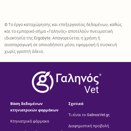
© Το έργο καταχώρησης και επεξεργασίας δεδομένων, καθώς
και το εμπορικό σήμα «Γαληνός» αποτελούν πνευματική
ιδιοκτησία της Ergobyte. Απαγορεύεται η χρήση ή
αναπαραγωγή σε οποιοδήποτε μέσο, εφαρμογή ή συσκευή
χωρίς γραπτή άδεια.
®
Vet
Βάση δεδομένων
Σχετικά
κτηνιατρικών φαρμάκων
Τι είναι το GalinosVet.gr;
Κτηνιατρικά φάρμακα
Διαφημιστική προβολή