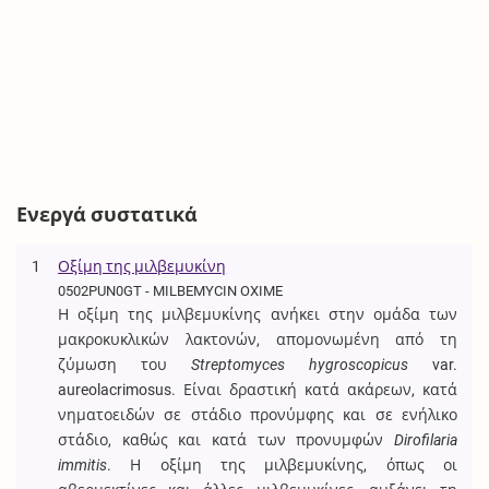
Ενεργά συστατικά
1
Οξίμη της μιλβεμυκίνη
0502PUN0GT - MILBEMYCIN OXIME
Η οξίμη της μιλβεμυκίνης ανήκει στην ομάδα των
μακροκυκλικών λακτονών, απομονωμένη από τη
ζύμωση του
Streptomyces hygroscopicus
var.
aureolacrimosus. Είναι δραστική κατά ακάρεων, κατά
νηματοειδών σε στάδιο προνύμφης και σε ενήλικο
στάδιο, καθώς και κατά των προνυμφών
Dirofilaria
immitis
. Η οξίμη της μιλβεμυκίνης, όπως οι