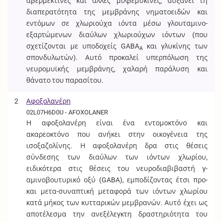
αβερμεκτίνες και άλλες μιλβεμυκίνες, αυξάνει τη
διαπερατότητα της μεμβράνης νηματοειδών και
εντόμων σε χλωριούχα ιόντα μέσω γλουταμινο-
εξαρτώμενων διαύλων χλωριούχων ιόντων (που
σχετίζονται με υποδοχείς GABA
και γλυκίνης των
A
σπονδυλωτών). Αυτό προκαλεί υπερπόλωση της
νευρομυϊκής μεμβράνης, χαλαρή παράλυση και
θάνατο του παρασίτου.
2
Αφοξολανέρη
02L07H6D0U - AFOXOLANER
Η αφοξολανέρη είναι ένα εντομοκτόνο και
ακαρεοκτόνο που ανήκει στην οικογένεια της
ισοξαζολίνης. Η αφοξολανέρη δρα στις θέσεις
σύνδεσης των διαύλων των ιόντων χλωρίου,
ειδικότερα στις θέσεις του νευροδιαβιβαστή γ-
αμινοβουτυρικό οξύ (GABA), εμποδίζοντας έτσι προ-
και μετα-συναπτική μεταφορά των ιόντων χλωρίου
κατά μήκος των κυτταρικών μεμβρανών. Αυτό έχει ως
αποτέλεσμα την ανεξέλεγκτη δραστηριότητα του