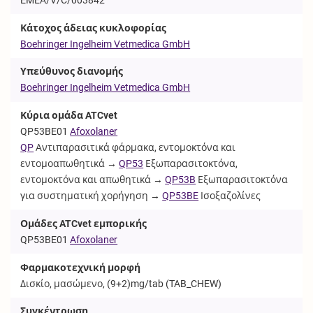
Κάτοχος άδειας κυκλοφορίας
Boehringer Ingelheim Vetmedica GmbH
Υπεύθυνος διανομής
Boehringer Ingelheim Vetmedica GmbH
Κύρια ομάδα ATCvet
QP53BE01
Afoxolaner
QP
Αντιπαρασιτικά φάρμακα, εντομοκτόνα και
εντομοαπωθητικά →
QP53
Εξωπαρασιτοκτόνα,
εντομοκτόνα και απωθητικά →
QP53B
Εξωπαρασιτοκτόνα
για συστηματική χορήγηση →
QP53BE
Ισοξαζολίνες
Ομάδες ATCvet εμπορικής
QP53BE01
Afoxolaner
Φαρμακοτεχνική μορφή
Δισκίο, μασώμενο, (9+2)mg/tab (
TAB_CHEW
)
Συγκέντρωση