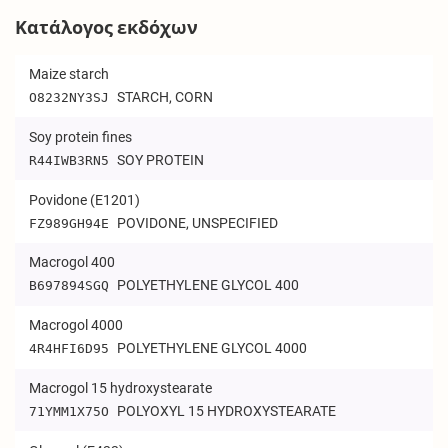
Κατάλογος εκδόχων
Maize starch
STARCH, CORN
O8232NY3SJ
Soy protein fines
SOY PROTEIN
R44IWB3RN5
Povidone (E1201)
POVIDONE, UNSPECIFIED
FZ989GH94E
Macrogol 400
POLYETHYLENE GLYCOL 400
B697894SGQ
Macrogol 4000
POLYETHYLENE GLYCOL 4000
4R4HFI6D95
Macrogol 15 hydroxystearate
POLYOXYL 15 HYDROXYSTEARATE
71YMM1X75O