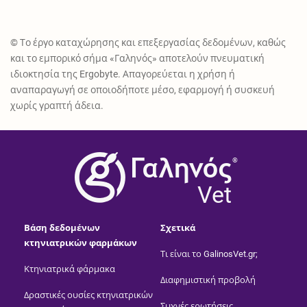
© Το έργο καταχώρησης και επεξεργασίας δεδομένων, καθώς
και το εμπορικό σήμα «Γαληνός» αποτελούν πνευματική
ιδιοκτησία της Ergobyte. Απαγορεύεται η χρήση ή
αναπαραγωγή σε οποιοδήποτε μέσο, εφαρμογή ή συσκευή
χωρίς γραπτή άδεια.
®
Vet
Βάση δεδομένων
Σχετικά
κτηνιατρικών φαρμάκων
Τι είναι το GalinosVet.gr;
Κτηνιατρικά φάρμακα
Διαφημιστική προβολή
Δραστικές ουσίες κτηνιατρικών
Συχνές ερωτήσεις