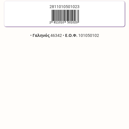
2811010501023
•
Γαληνός
46342
•
Ε.Ο.Φ.
101050102