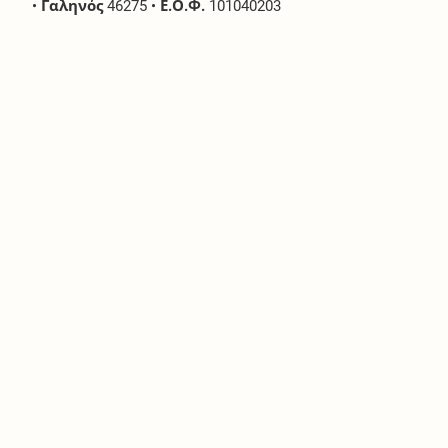
•
Γαληνός
46275
•
Ε.Ο.Φ.
101040203