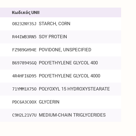
Κωδικός UNII
STARCH, CORN
O8232NY3SJ
SOY PROTEIN
R44IWB3RN5
POVIDONE, UNSPECIFIED
FZ989GH94E
POLYETHYLENE GLYCOL 400
B697894SGQ
POLYETHYLENE GLYCOL 4000
4R4HFI6D95
POLYOXYL 15 HYDROXYSTEARATE
71YMM1X75O
GLYCERIN
PDC6A3C0OX
MEDIUM-CHAIN TRIGLYCERIDES
C9H2L21V7U