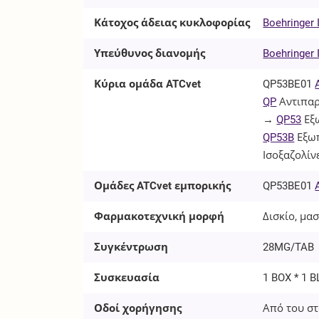
Κάτοχος άδειας κυκλοφορίας
Boehringer
Υπεύθυνος διανομής
Boehringer
Κύρια ομάδα ATCvet
QP53BE01
QP
Αντιπαρ
→
QP53
Εξω
QP53B
Εξωπ
Ισοξαζολίν
Ομάδες ATCvet εμπορικής
QP53BE01
Φαρμακοτεχνική μορφή
Δισκίο, μα
Συγκέντρωση
28MG/TAB
Συσκευασία
1 BOX * 1 B
Οδοί χορήγησης
Από του στ