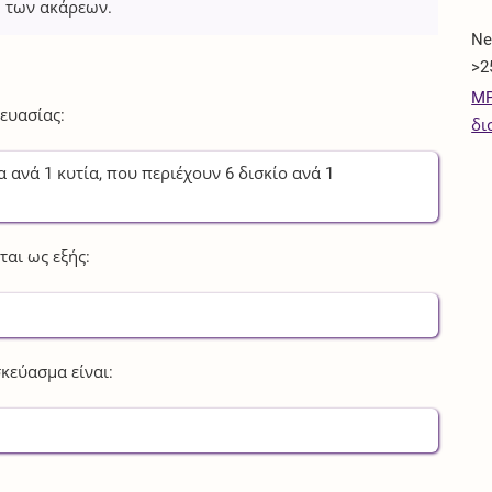
ή των ακάρεων.
Ne
>2
MP
ευασίας:
δι
α
ανά
1
κυτία
, που περιέχουν
6
δισκίο
ανά
1
αι ως εξής:
κεύασμα είναι: