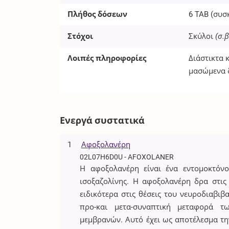
Πλήθος δόσεων
6
TAB
(συσ
Στόχοι
Σκύλοι
(σ.β
Λοιπές πληροφορίες
Διάστικτα 
μασώμενα δ
Ενεργά συστατικά
1
Αφοξολανέρη
02L07H6D0U - AFOXOLANER
Η αφοξολανέρη είναι ένα εντομοκτόνο
ισοξαζολίνης. Η αφοξολανέρη δρα στις
ειδικότερα στις θέσεις του νευροδιαβιβ
προ-και μετα-συναπτική μεταφορά 
μεμβρανών. Αυτό έχει ως αποτέλεσμα τη