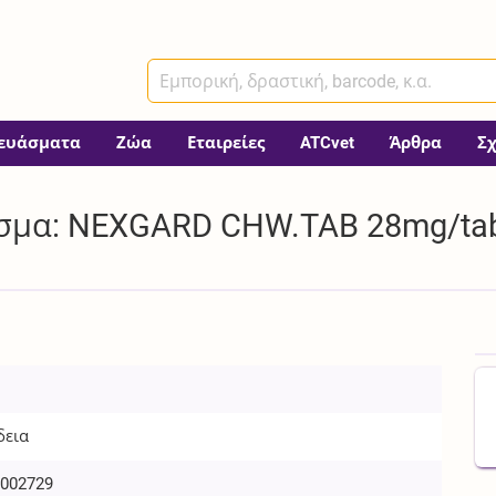
ευάσματα
Ζώα
Εταιρείες
ATCvet
Άρθρα
Σ
σμα: NEXGARD CHW.TAB 28mg/tab 
δεια
002729