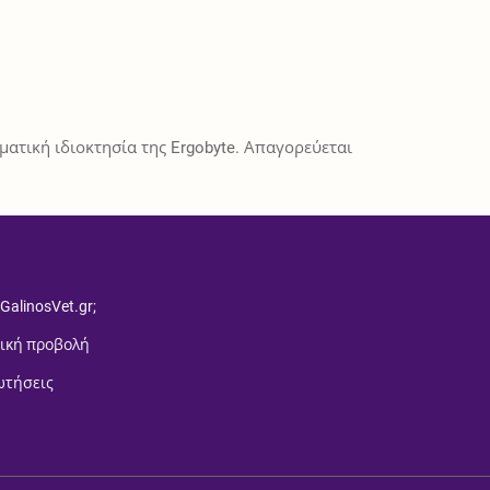
ατική ιδιοκτησία της Ergobyte. Απαγορεύεται
 GalinosVet.gr;
ική προβολή
ωτήσεις