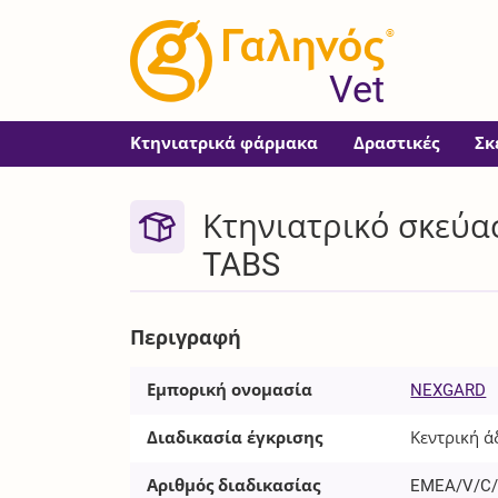
®
Vet
Κτηνιατρικά φάρμακα
Δραστικές
Σκ
Κτηνιατρικό σκεύα
TABS
Περιγραφή
Εμπορική ονομασία
NEXGARD
Διαδικασία έγκρισης
Κεντρική ά
Αριθμός διαδικασίας
EMEA/V/C/