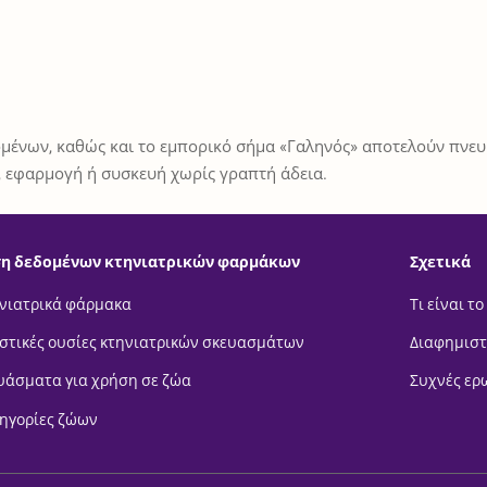
μένων, καθώς και το εμπορικό σήμα «Γαληνός» αποτελούν πνευμ
 εφαρμογή ή συσκευή χωρίς γραπτή άδεια.
η δεδομένων κτηνιατρικών φαρμάκων
Σχετικά
νιατρικά φάρμακα
Τι είναι το
στικές ουσίες κτηνιατρικών σκευασμάτων
Διαφημιστ
υάσματα για χρήση σε ζώα
Συχνές ερ
ηγορίες ζώων